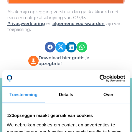
Als ik mijn opzegging verstuur dan ga ik akkoord met
een eenmalige afschrijving van € 9,95.
Privacyverklaring
en
algemene voorwaarden
zijn van
toepassing.
Download hier gratis je
opzegbrief
Toestemming
Details
Over
Schrijf een review over
123opzeggen
123opzeggen maakt gebruik van cookies
Deel je ervaring met de opzegdienst van
We gebruiken cookies om content en advertenties te
123opzeggen
personaliseren, om functies voor social media te bieden