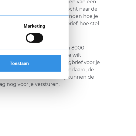
ens problemen met het opzeggen van een
ct? Start je weer een zoektocht naar de
 Of kun je simpelweg niet vinden hoe je
oen? En dan nog de opzegbrief, hoe stel
Marketing
 opzegbrieven voor meer dan 8000
het bedrijf of instelling die je wilt
makkelijk en snel een opzegbrief voor je
Toestaan
rvolgens gebruik van de standaard, de
ende verzendservice en wij kunnen de
ag nog voor je versturen.