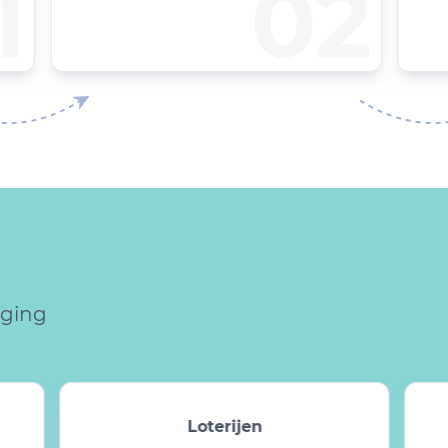
1
02
gging
Loterijen