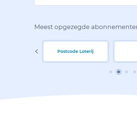
Meest opgezegde abonnemente
uxplus
Postcode Loterij