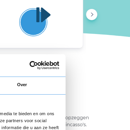
Over
 media te bieden en om ons
website die je helpt met het opzeggen
ze partners voor social
ntracten en automatische incasso's.
nformatie die u aan ze heeft