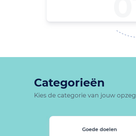
0
Categorieën
Kies de categorie van jouw opze
ng
Goede doelen