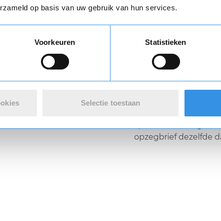
Ervaar jij ook wel e
erzameld op basis van uw gebruik van hun services.
abonnement of contra
juiste adresgegevens?
een opzegging kunt d
Voorkeuren
Statistieken
je deze op?
123opzeggen.nl heeft
organisaties. Selecteer 
opzeggen en er wordt 
ookies
Selectie toestaan
gegenereerd. Maak ve
spoed of de aangetek
opzegbrief dezelfde d