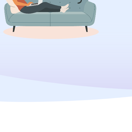
Ourtime
FNV