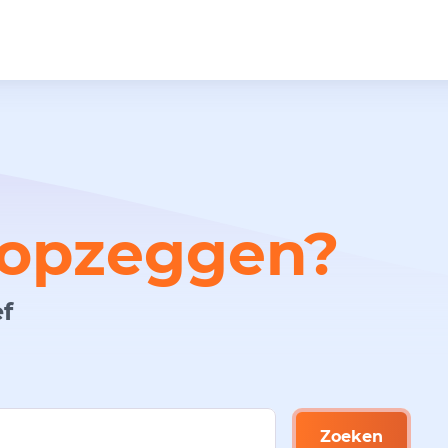
opzeggen?
f
Zoeken