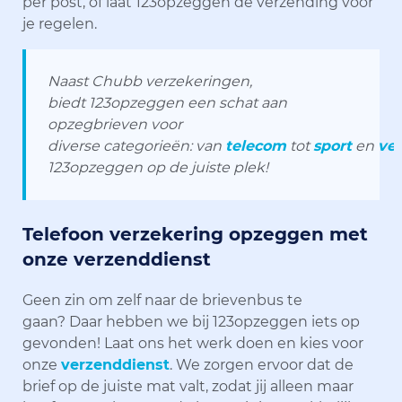
per post, óf laat 123opzeggen de verzending voor
je regelen.
Naast Chubb verzekeringen,
biedt 123opzeggen een schat aan
opzegbrieven voor
diverse categorieën: van
telecom
tot
sport
en
ve
123opzeggen op de juiste plek!
Telefoon verzekering opzeggen met
onze verzenddienst
Geen zin om zelf naar de brievenbus te
gaan? Daar hebben we bij 123opzeggen iets op
gevonden! Laat ons het werk doen en kies voor
onze
verzenddienst
. We zorgen ervoor dat de
brief op de juiste mat valt, zodat jij alleen maar