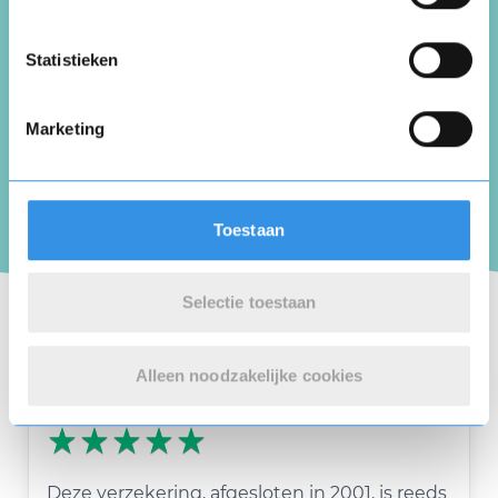
Vul je naam in om een handtekening te maken op
Zaltbommel
basis van je naam
29 april 2026
Opslaan
Annuleren
Statistieken
Marketing
prima verzekering.
Makkelijk opzegbaar.
Toestaan
Nuttig
Deel
(0 like)
0
Selectie toestaan
Marga Heeregrave-Bechthold
Amstelveen
Alleen noodzakelijke cookies
28 april 2026
Deze verzekering, afgesloten in 2001, is reeds