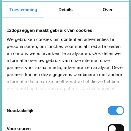
Handig en snel
Toestemming
Details
Over
Nuttig
Deel
(0 like)
0
123opzeggen maakt gebruik van cookies
We gebruiken cookies om content en advertenties te
personaliseren, om functies voor social media te bieden
E.J Reeuwijk- van der Torre
en om ons websiteverkeer te analyseren. Ook delen we
Delfgauw
30 april 2026
informatie over uw gebruik van onze site met onze
partners voor social media, adverteren en analyse. Deze
partners kunnen deze gegevens combineren met andere
informatie die u aan ze heeft verstrekt of die ze hebben
verzameld op basis van uw gebruik van hun services.
Ander toestel en verzekering
Opnieuw
Toestemmingsselectie
Nuttig
Deel
(0 like)
0
Noodzakelijk
Voorkeuren
Wim Bijkerk