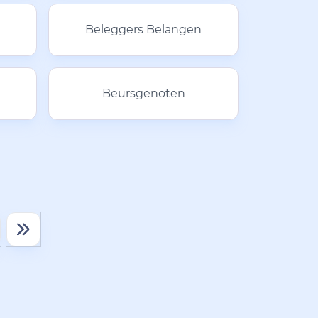
Beleggers Belangen
Beursgenoten