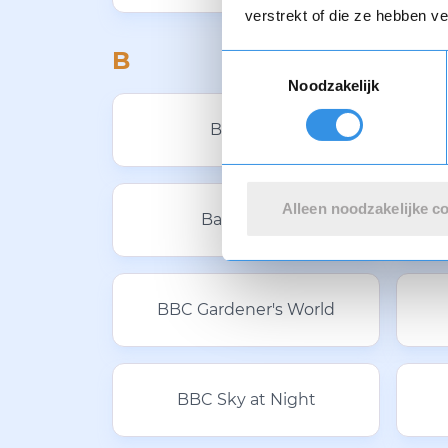
verstrekt of die ze hebben v
B
Toestemmingsselectie
Noodzakelijk
B-Trendy
Alleen noodzakelijke c
Bandcoach
BBC Gardener's World
BBC Sky at Night