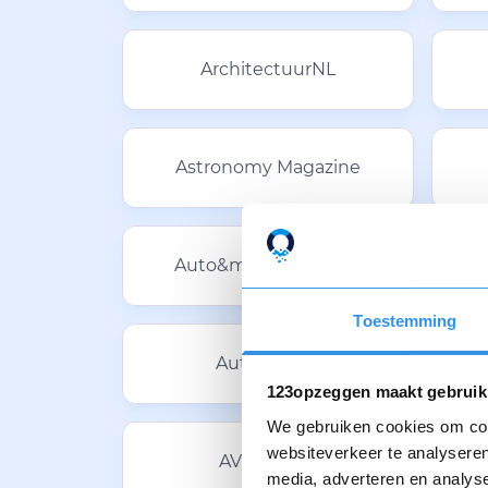
ArchitectuurNL
Astronomy Magazine
Auto&motortechniek
Toestemming
Automotive
123opzeggen maakt gebruik
We gebruiken cookies om cont
websiteverkeer te analyseren
AVROTROS
media, adverteren en analys