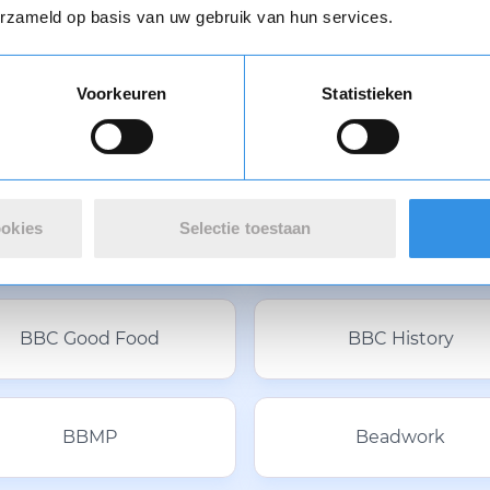
erzameld op basis van uw gebruik van hun services.
Voorkeuren
Statistieken
Backpacker
Bakkers in Bedrijf
ookies
Selectie toestaan
Barbie Magazine
Bark
BBC Good Food
BBC History
BBMP
Beadwork