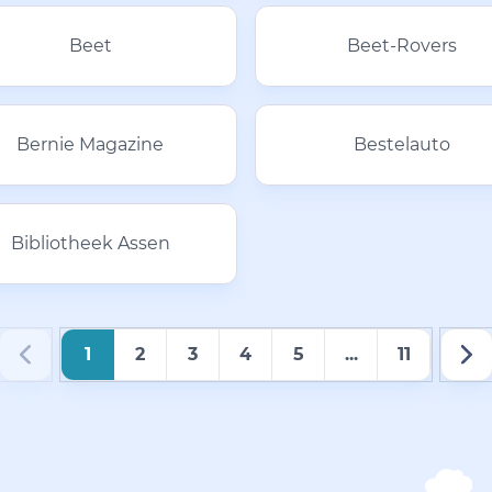
Beet
Beet-Rovers
Bernie Magazine
Bestelauto
Bibliotheek Assen
1
2
3
4
5
...
11