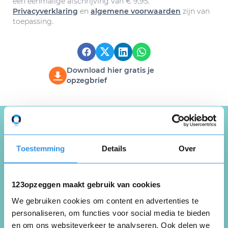
een eenmalige afschrijving van € 9,95.
Privacyverklaring
en
algemene voorwaarden
zijn van
toepassing.
Download hier gratis je
opzegbrief
Schrijf een review over
Toestemming
Details
Over
123opzeggen
Deel je ervaring met de opzegdienst van
123opzeggen maakt gebruik van cookies
123opzeggen
We gebruiken cookies om content en advertenties te
personaliseren, om functies voor social media te bieden
en om ons websiteverkeer te analyseren. Ook delen we