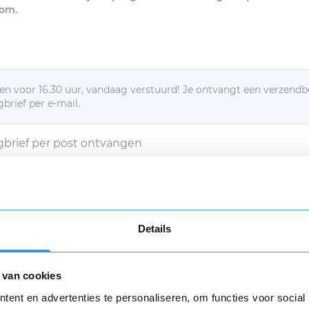
om.
n voor 16.30 uur, vandaag verstuurd! Je ontvangt een verzendb
brief per e-mail.
egbrief per post ontvangen
d met de
algemene voorwaarden
Verstuur mijn opzegging (€ 9,95)
Details
g verstuur dan ga ik akkoord met een eenmalige afschrijving va
n
algemene voorwaarden
zijn van toepassing.
 van cookies
Opnieuw
ent en advertenties te personaliseren, om functies voor social