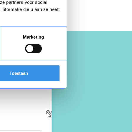
 hier gratis je
ze partners voor social
opzegbrief
nformatie die u aan ze heeft
Marketing
Toestaan