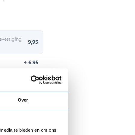
evestiging
9,95
+ 6,95
Over
n € 9,95.
 media te bieden en om ons