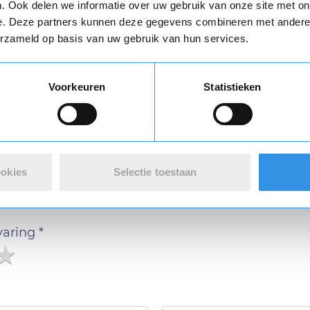
Download
. Ook delen we informatie over uw gebruik van onze site met on
e. Deze partners kunnen deze gegevens combineren met andere i
erzameld op basis van uw gebruik van hun services.
Vul je naam in om een handtekening te maken op basis van je naam
Voorkeuren
Statistieken
Opslaan
Annuleren
n review over 123opzeggen
ookies
Selectie toestaan
 met de opzegdienst van 123opzeggen
varing *