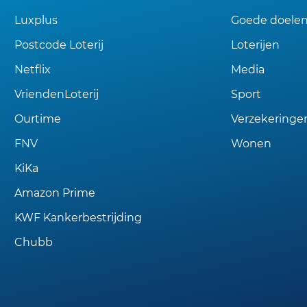
Luxplus
Goede doele
Postcode Loterij
Loterijen
Netflix
Media
VriendenLoterij
Sport
Ourtime
Verzekeringe
FNV
Wonen
KiKa
Amazon Prime
KWF Kankerbestrijding
Chubb