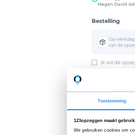
Magen David Ad
Bestelling
Op werkdage
van de opzeg
Ik wil de opz
Ik ga akkoor
Toestemming
Als ik mijn opzeggin
Privacyverklaring
e
123opzeggen maakt gebruik
We gebruiken cookies om cont