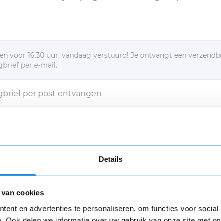
n voor 16.30 uur, vandaag verstuurd! Je ontvangt een verzendb
brief per e-mail.
egbrief per post ontvangen
d met de
algemene voorwaarden
Verstuur mijn opzegging (€ 9,95)
Details
g verstuur dan ga ik akkoord met een eenmalige afschrijving va
n
algemene voorwaarden
zijn van toepassing.
 van cookies
Opnieuw
ent en advertenties te personaliseren, om functies voor social
Download
. Ook delen we informatie over uw gebruik van onze site met on