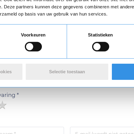
e. Deze partners kunnen deze gegevens combineren met andere i
erzameld op basis van uw gebruik van hun services.
Vul je naam in om een handtekening te maken op basis van je naam
Voorkeuren
Statistieken
Opslaan
Annuleren
n review over 123opzeggen
 met de opzegdienst van 123opzeggen
ookies
Selectie toestaan
varing *