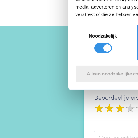
media, adverteren en analys
verstrekt of die ze hebben v
Toestemmingsselectie
Noodzakelijk
Schrijf ee
Deel je ervaring
Alleen noodzakelijke c
Beoordeel je er