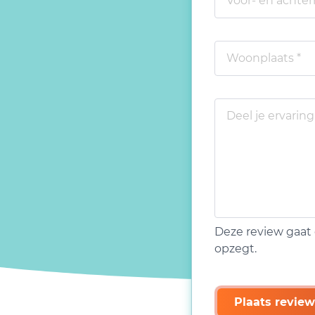
Deze review gaat 
opzegt.
Plaats review