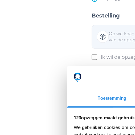
Bestelling
Op werkdage
van de opzeg
Ik wil de opz
Ik ga akkoor
Toestemming
Als ik mijn opzeggin
Privacyverklaring
e
123opzeggen maakt gebruik
We gebruiken cookies om cont
websiteverkeer te analyseren