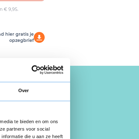
n € 9,95.
 hier gratis je
opzegbrief
Over
 media te bieden en om ons
ze partners voor social
nformatie die u aan ze heeft