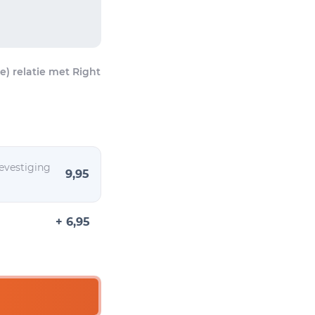
) relatie met Right
evestiging
9,95
+ 6,95