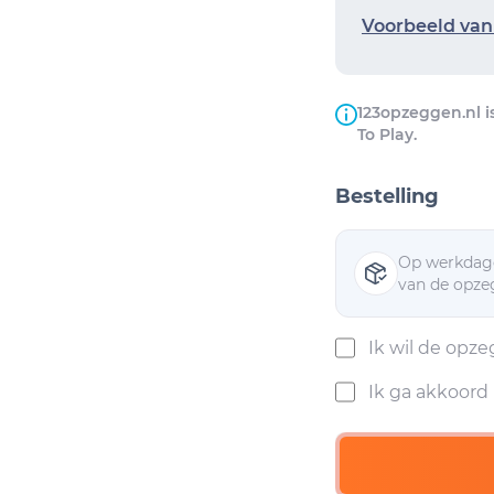
Voorbeeld van 
123opzeggen.nl i
To Play.
Bestelling
Op werkdage
van de opzeg
Ik wil de opz
Ik ga akkoor