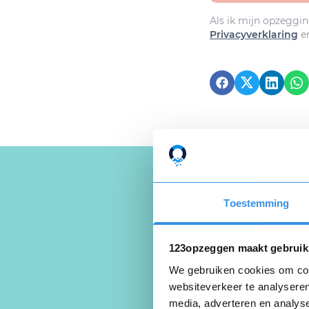
Als ik mijn opzeggin
Privacyverklaring
e
Toestemming
Schrijf ee
Deel je ervaring
123opzeggen maakt gebruik
We gebruiken cookies om cont
websiteverkeer te analyseren
media, adverteren en analys
Beoordeel je er