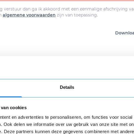
g verstuur dan ga ik akkoord met een eenmalige afschrijving va
n
algemene voorwaarden
zijn van toepassing.
Download
Details
n review over 123opzeggen
 met de opzegdienst van 123opzeggen
 van cookies
Opnieuw
ent en advertenties te personaliseren, om functies voor social
. Ook delen we informatie over uw gebruik van onze site met on
e. Deze partners kunnen deze gegevens combineren met andere i
varing *