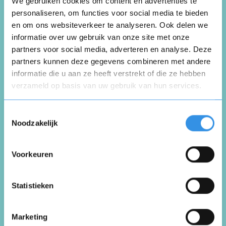
We gebruiken cookies om content en advertenties te
Deel je ervaring met de opzegdienst van
personaliseren, om functies voor social media te bieden
123opzeggen
en om ons websiteverkeer te analyseren. Ook delen we
informatie over uw gebruik van onze site met onze
partners voor social media, adverteren en analyse. Deze
Schrijf een review
partners kunnen deze gegevens combineren met andere
informatie die u aan ze heeft verstrekt of die ze hebben
verzameld op basis van uw gebruik van hun services.
Beoordeel je ervaring *
Opnieuw
Toestemmingsselectie
Noodzakelijk
Voorkeuren
Vul je naam in om een handtekening te maken op
basis van je naam
Opslaan
Annuleren
Statistieken
Marketing