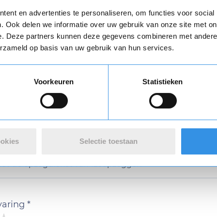
g verstuur dan ga ik akkoord met een eenmalige afschrijving va
Opnieuw
ent en advertenties te personaliseren, om functies voor social
n
algemene voorwaarden
zijn van toepassing.
. Ook delen we informatie over uw gebruik van onze site met on
e. Deze partners kunnen deze gegevens combineren met andere i
Download
erzameld op basis van uw gebruik van hun services.
Vul je naam in om een handtekening te maken op basis van je naam
Voorkeuren
Statistieken
Opslaan
Annuleren
ookies
Selectie toestaan
n review over 123opzeggen
 met de opzegdienst van 123opzeggen
varing *