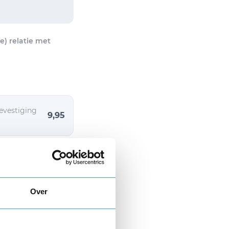
) relatie met
evestiging
9,95
+ 6,95
Over