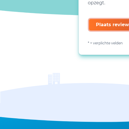
opzegt.
Plaats review
* = verplichte velden