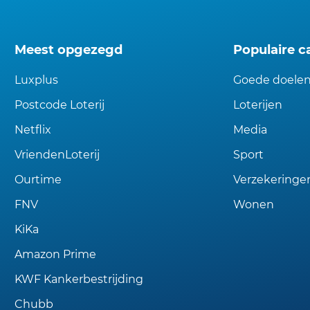
Meest opgezegd
Populaire c
Luxplus
Goede doele
Postcode Loterij
Loterijen
Netflix
Media
VriendenLoterij
Sport
Ourtime
Verzekeringe
FNV
Wonen
KiKa
Amazon Prime
KWF Kankerbestrijding
Chubb