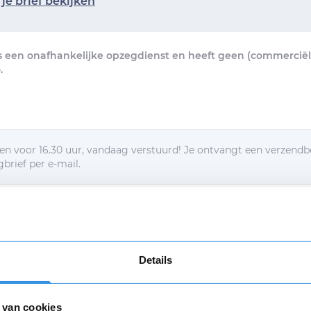
je brief bekijken
s een onafhankelijke opzegdienst en heeft geen (commerciële
.
n voor 16.30 uur, vandaag verstuurd! Je ontvangt een verzendb
brief per e-mail.
egbrief per post ontvangen
d met de
algemene voorwaarden
Details
Verstuur mijn opzegging (€ 9,95)
 van cookies