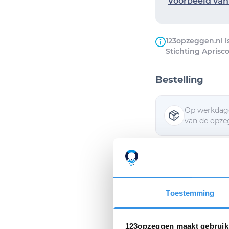
Voorbeeld van 
123opzeggen.nl i
Stichting Aprisco
Bestelling
Op werkdage
van de opzeg
Ik wil de opz
Ik ga akkoor
Toestemming
123opzeggen maakt gebruik