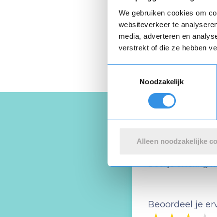
Als ik mijn opzeggin
We gebruiken cookies om cont
Privacyverklaring
e
websiteverkeer te analyseren
media, adverteren en analys
verstrekt of die ze hebben v
Toestemmingsselectie
Noodzakelijk
Alleen noodzakelijke c
Schrijf ee
Deel je ervaring
Beoordeel je er