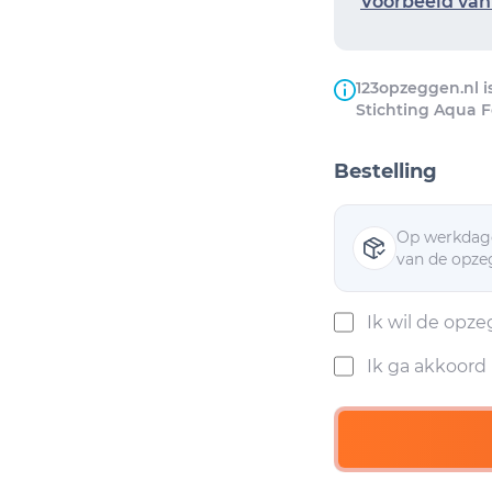
Voorbeeld van 
123opzeggen.nl i
Stichting Aqua Fo
Bestelling
Op werkdage
van de opzeg
Ik wil de opz
Ik ga akkoor