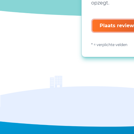
opzegt.
Plaats review
* = verplichte velden