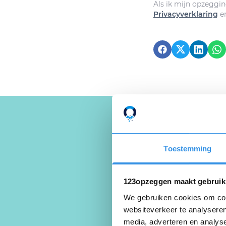
Als ik mijn opzeggin
Privacyverklaring
e
Toestemming
Schrijf ee
Deel je ervaring
123opzeggen maakt gebruik
We gebruiken cookies om cont
websiteverkeer te analyseren
Beoordeel je er
media, adverteren en analys