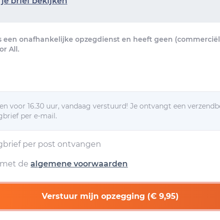
je brief bekijken
s een onafhankelijke opzegdienst en heeft geen (commerciële
r All.
n voor 16.30 uur, vandaag verstuurd! Je ontvangt een verzendb
brief per e-mail.
egbrief per post ontvangen
d met de
algemene voorwaarden
Verstuur mijn opzegging (€ 9,95)