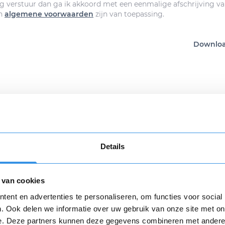
g verstuur dan ga ik akkoord met een eenmalige afschrijving va
n
algemene voorwaarden
zijn van toepassing.
Download
Details
n review over 123opzeggen
 met de opzegdienst van 123opzeggen
 van cookies
Opnieuw
ent en advertenties te personaliseren, om functies voor social
. Ook delen we informatie over uw gebruik van onze site met on
varing *
e. Deze partners kunnen deze gegevens combineren met andere i