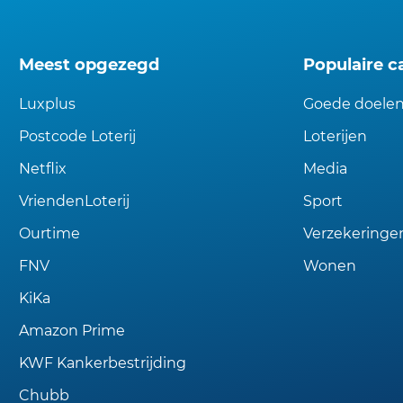
Meest opgezegd
Populaire c
Luxplus
Goede doele
Postcode Loterij
Loterijen
Netflix
Media
VriendenLoterij
Sport
Ourtime
Verzekeringe
FNV
Wonen
KiKa
Amazon Prime
KWF Kankerbestrijding
Chubb