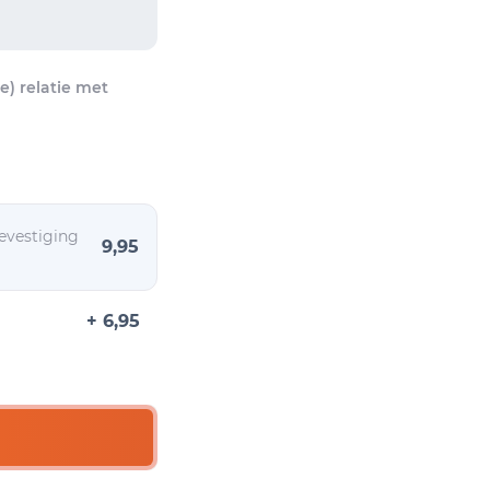
) relatie met
evestiging
9,95
+ 6,95