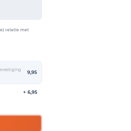
) relatie met
evestiging
9,95
+ 6,95