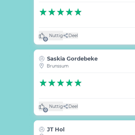
Nuttig
Deel
(0 like)
0
Saskia Gordebeke
Brunssum
Nuttig
Deel
(0 like)
0
JT Hol