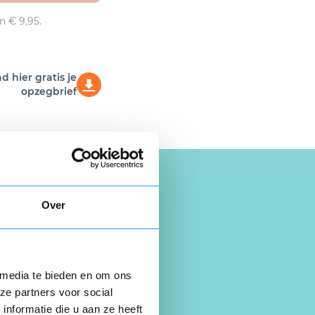
n € 9,95.
 hier gratis je
opzegbrief
Over
 media te bieden en om ons
ze partners voor social
nformatie die u aan ze heeft