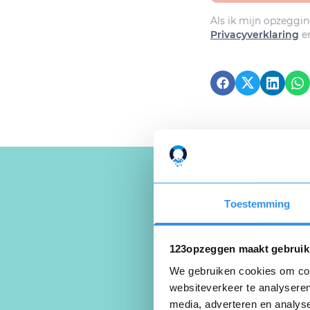
Als ik mijn opzeggin
Privacyverklaring
e
Toestemming
Schrijf ee
Deel je ervaring
123opzeggen maakt gebruik
We gebruiken cookies om cont
websiteverkeer te analyseren
media, adverteren en analys
Beoordeel je er