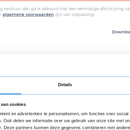
g verstuur dan ga ik akkoord met een eenmalige afschrijving va
n
algemene voorwaarden
zijn van toepassing.
Download
Details
n review over 123opzeggen
 met de opzegdienst van 123opzeggen
 van cookies
Opnieuw
ent en advertenties te personaliseren, om functies voor social
. Ook delen we informatie over uw gebruik van onze site met on
e. Deze partners kunnen deze gegevens combineren met andere i
varing *