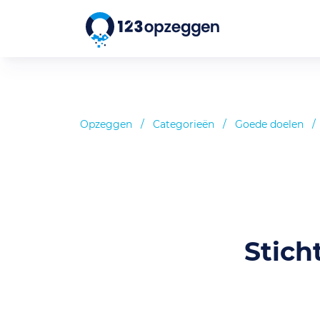
Opzeggen
/
Categorieën
/
Goede doelen
/
Stic