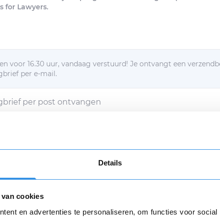
s for Lawyers.
n voor 16.30 uur, vandaag verstuurd! Je ontvangt een verzendb
brief per e-mail.
egbrief per post ontvangen
d met de
algemene voorwaarden
Verstuur mijn opzegging (€ 9,95)
Details
g verstuur dan ga ik akkoord met een eenmalige afschrijving va
n
algemene voorwaarden
zijn van toepassing.
 van cookies
Opnieuw
ent en advertenties te personaliseren, om functies voor social