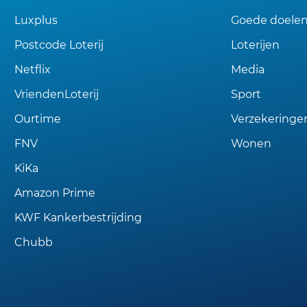
Luxplus
Goede doele
Postcode Loterij
Loterijen
Netflix
Media
VriendenLoterij
Sport
Ourtime
Verzekeringe
FNV
Wonen
KiKa
Amazon Prime
KWF Kankerbestrijding
Chubb