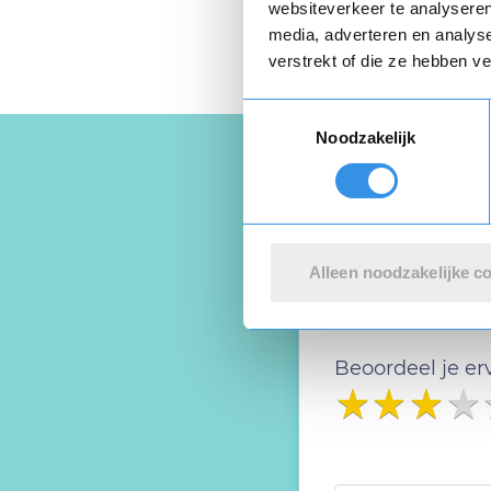
websiteverkeer te analyseren
media, adverteren en analys
verstrekt of die ze hebben v
Toestemmingsselectie
Noodzakelijk
Schrijf ee
Alleen noodzakelijke c
Deel je ervaring
Beoordeel je er