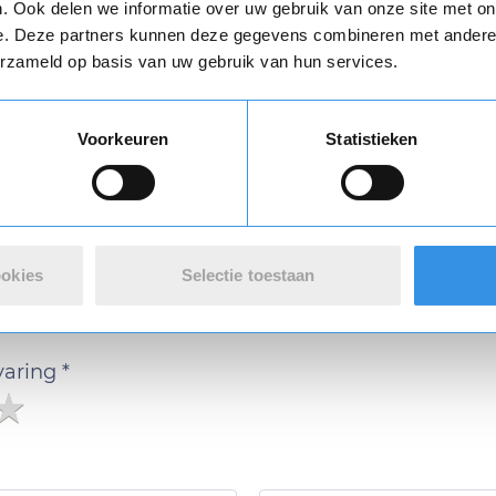
Download
. Ook delen we informatie over uw gebruik van onze site met on
e. Deze partners kunnen deze gegevens combineren met andere i
erzameld op basis van uw gebruik van hun services.
Vul je naam in om een handtekening te maken op basis van je naam
Voorkeuren
Statistieken
Opslaan
Annuleren
n review over 123opzeggen
ookies
Selectie toestaan
 met de opzegdienst van 123opzeggen
varing *