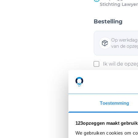
Stichting Lawyer
Bestelling
Op werkdage
van de opzeg
Ik wil de opz
Ik ga akkoor
Toestemming
Als ik mijn opzeggin
Privacyverklaring
e
123opzeggen maakt gebruik
We gebruiken cookies om cont