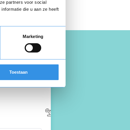
 hier gratis je
ze partners voor social
opzegbrief
nformatie die u aan ze heeft
Marketing
Toestaan