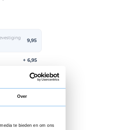
evestiging
9,95
+ 6,95
Over
n € 9,95.
 media te bieden en om ons