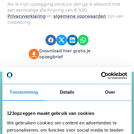
Als ik mijn opzegging verstuur dan ga ik akkoord met
een eenmalige afschrijving van € 9,95.
Privacyverklaring
en
algemene voorwaarden
zijn van
toepassing.
Download hier gratis je
opzegbrief
Toestemming
Details
Over
Schrijf een review over
123opzeggen
123opzeggen maakt gebruik van cookies
Deel je ervaring met de opzegdienst van
We gebruiken cookies om content en advertenties te
123opzeggen
personaliseren, om functies voor social media te bieden