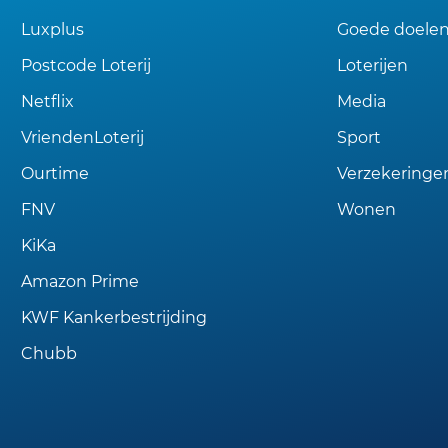
Luxplus
Goede doele
Postcode Loterij
Loterijen
Netflix
Media
VriendenLoterij
Sport
Ourtime
Verzekeringe
FNV
Wonen
KiKa
Amazon Prime
KWF Kankerbestrijding
Chubb