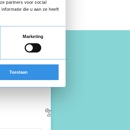
 hier gratis je
ze partners voor social
opzegbrief
nformatie die u aan ze heeft
Marketing
Toestaan