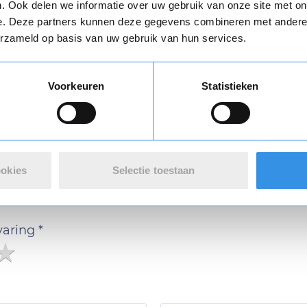
Download
. Ook delen we informatie over uw gebruik van onze site met on
e. Deze partners kunnen deze gegevens combineren met andere i
erzameld op basis van uw gebruik van hun services.
Vul je naam in om een handtekening te maken op basis van je naam
Voorkeuren
Statistieken
Opslaan
Annuleren
n review over 123opzeggen
ookies
Selectie toestaan
 met de opzegdienst van 123opzeggen
varing *