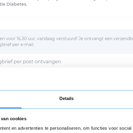
tie Diabetes.
n voor 16.30 uur, vandaag verstuurd! Je ontvangt een verzendb
brief per e-mail.
egbrief per post ontvangen
d met de
algemene voorwaarden
Verstuur mijn opzegging (€ 9,95)
Details
g verstuur dan ga ik akkoord met een eenmalige afschrijving va
n
algemene voorwaarden
zijn van toepassing.
 van cookies
Opnieuw
ent en advertenties te personaliseren, om functies voor social