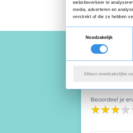
websiteverkeer te analyseren
media, adverteren en analys
verstrekt of die ze hebben v
Toestemmingsselectie
Noodzakelijk
Schrijf ee
Alleen noodzakelijke c
Deel je ervaring
Beoordeel je er