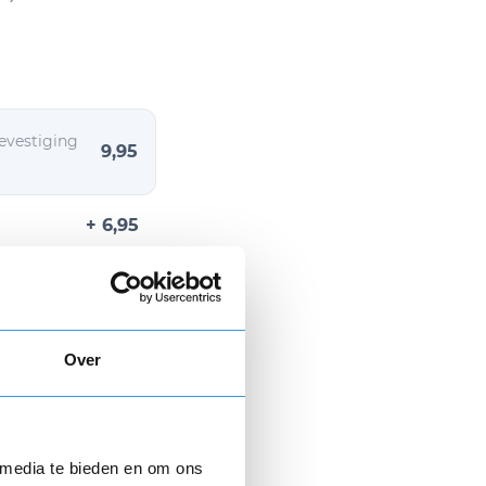
evestiging
9,95
+ 6,95
Over
n € 9,95.
 media te bieden en om ons