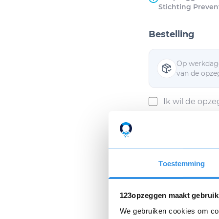
Stichting Preven
Bestelling
Op werkdage
van de opzeg
Ik wil de opz
Ik ga akkoor
Toestemming
Als ik mijn opzeggin
Privacyverklaring
e
123opzeggen maakt gebruik
We gebruiken cookies om cont