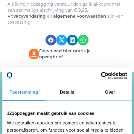
Als ik mijn opzegging verstuur dan ga ik akkoord met
een eenmalige afschrijving van € 9,95.
Privacyverklaring
en
algemene voorwaarden
zijn van
toepassing.
Download hier gratis je
opzegbrief
Toestemming
Details
Over
Schrijf een review over
123opzeggen
123opzeggen maakt gebruik van cookies
Deel je ervaring met de opzegdienst van
We gebruiken cookies om content en advertenties te
123opzeggen
personaliseren, om functies voor social media te bieden