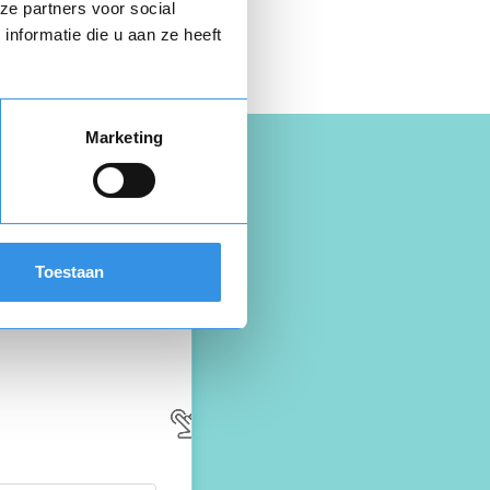
 hier gratis je
ze partners voor social
opzegbrief
nformatie die u aan ze heeft
Marketing
Toestaan