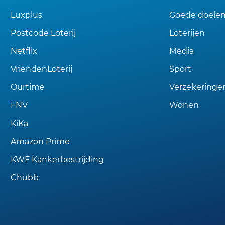
Luxplus
Goede doele
Postcode Loterij
Loterijen
Netflix
Media
VriendenLoterij
Sport
Ourtime
Verzekeringe
FNV
Wonen
KiKa
Amazon Prime
KWF Kankerbestrijding
Chubb