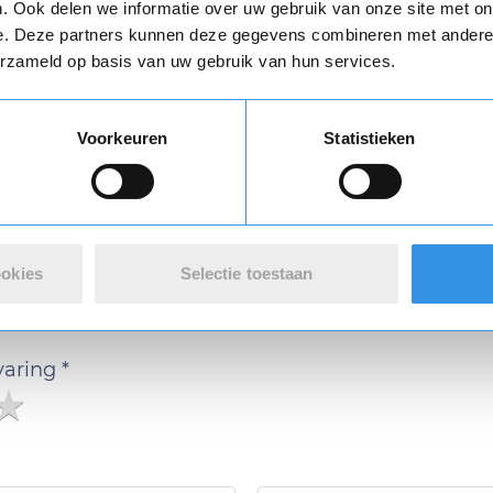
Download
. Ook delen we informatie over uw gebruik van onze site met on
e. Deze partners kunnen deze gegevens combineren met andere i
erzameld op basis van uw gebruik van hun services.
Vul je naam in om een handtekening te maken op basis van je naam
Voorkeuren
Statistieken
Opslaan
Annuleren
n review over 123opzeggen
ookies
Selectie toestaan
 met de opzegdienst van 123opzeggen
varing *