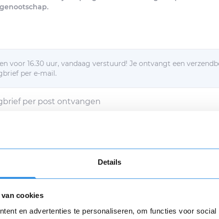
sgenootschap.
n voor 16.30 uur, vandaag verstuurd! Je ontvangt een verzendb
brief per e-mail.
egbrief per post ontvangen
d met de
algemene voorwaarden
Verstuur mijn opzegging (€ 9,95)
Details
g verstuur dan ga ik akkoord met een eenmalige afschrijving va
n
algemene voorwaarden
zijn van toepassing.
 van cookies
Opnieuw
ent en advertenties te personaliseren, om functies voor social