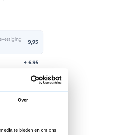
evestiging
9,95
+ 6,95
Over
n € 9,95.
 media te bieden en om ons