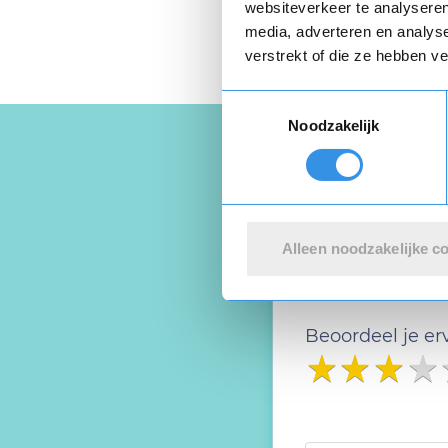
websiteverkeer te analyseren
media, adverteren en analys
verstrekt of die ze hebben v
Toestemmingsselectie
Noodzakelijk
Schrijf ee
Alleen noodzakelijke c
Deel je ervaring
Beoordeel je er