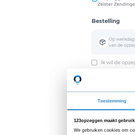
Zeister Zending
Bestelling
Op werkdage
van de opzeg
Ik wil de opz
Ik ga akkoor
Toestemming
Als ik mijn opzeggin
Privacyverklaring
e
123opzeggen maakt gebruik
We gebruiken cookies om cont