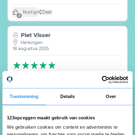
Nuttig
Deel
(0 like)
0
Piet Visser
Herkingen
18 augustus 2025
klant is overleden
Nuttig
Deel
Toestemming
Details
Over
(0 like)
0
123opzeggen maakt gebruik van cookies
A.
Monnickendam
We gebruiken cookies om content en advertenties te
4 juli 2025
personaliseren, om functies voor social media te bieden