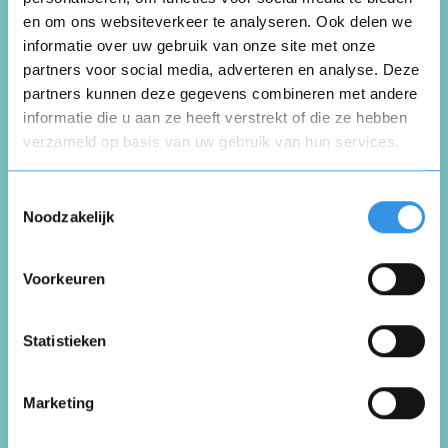
en om ons websiteverkeer te analyseren. Ook delen we
informatie over uw gebruik van onze site met onze
partners voor social media, adverteren en analyse. Deze
Opzeggen hartstichting
partners kunnen deze gegevens combineren met andere
informatie die u aan ze heeft verstrekt of die ze hebben
verzameld op basis van uw gebruik van hun services.
Nuttig
Deel
(0 like)
0
Opnieuw
Toestemmingsselectie
Noodzakelijk
Sonja Veldhoff
Amsterdam
7 april 2025
Voorkeuren
Vul je naam in om een handtekening te maken op
basis van je naam
Opslaan
Annuleren
Statistieken
Ik ben mijn donaties aan het opzeggen daar
ik mijn financiële uitgaven aan het minderen
Marketing
ben en ik al jaren aan dit doel gedoneerd
heb!