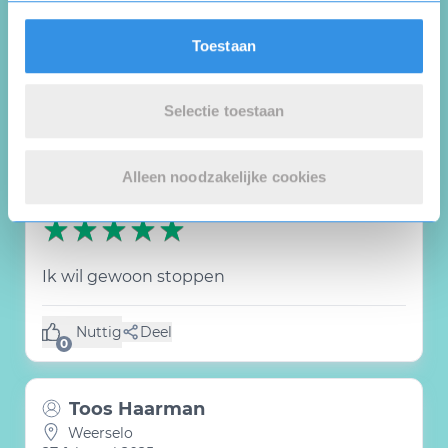
Toestaan
Nuttig
Deel
(0 like)
0
Selectie toestaan
Frits Kuiper
Delfzijl
28 februari 2025
Alleen noodzakelijke cookies
Ik wil gewoon stoppen
Nuttig
Deel
(0 like)
0
Toos Haarman
Weerselo