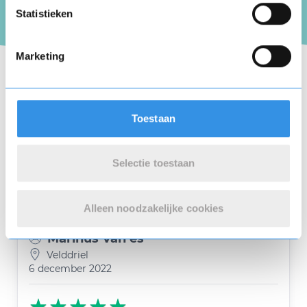
Opslaan
Annuleren
Statistieken
LBS Foodtraders Steketee
Yerseke
Marketing
6 december 2022
Toestaan
Wij lezen er niet meer in, dus willen het
abonnement opzeggen!
Selectie toestaan
Nuttig
Deel
(0 like)
0
Alleen noodzakelijke cookies
Marinus Van es
Velddriel
6 december 2022