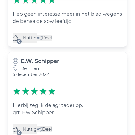
Heb geen interesse meer in het blad wegens
de behaalde aow leeftijd
Nuttig
Deel
(0 like)
0
E.W. Schipper
Den Ham
5 december 2022
Hierbij zeg ik de agritader op.
grt. E.w. Schipper
Nuttig
Deel
(0 like)
0