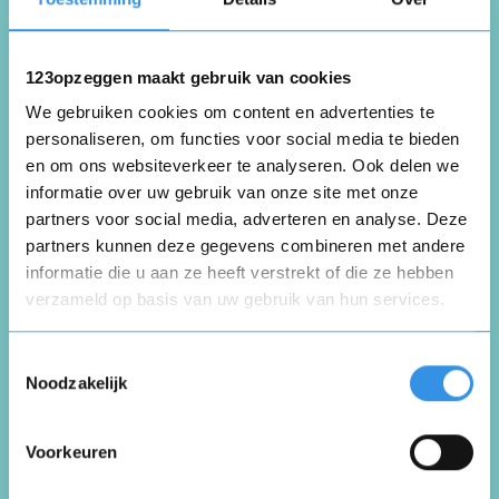
ik zeg Agri Trader op omdat ik ben gestopt ik
er niks meer mee doe
123opzeggen maakt gebruik van cookies
We gebruiken cookies om content en advertenties te
Nuttig
Deel
(0 like)
personaliseren, om functies voor social media te bieden
0
en om ons websiteverkeer te analyseren. Ook delen we
informatie over uw gebruik van onze site met onze
G.
partners voor social media, adverteren en analyse. Deze
Ter Apel
partners kunnen deze gegevens combineren met andere
29 december 2022
informatie die u aan ze heeft verstrekt of die ze hebben
verzameld op basis van uw gebruik van hun services.
Opnieuw
Toestemmingsselectie
Hierbij zeg ik met ingang van 29 -12-2022 agri
Noodzakelijk
trader op.
Voorkeuren
Nuttig
Deel
(0 like)
0
Vul je naam in om een handtekening te maken op
basis van je naam