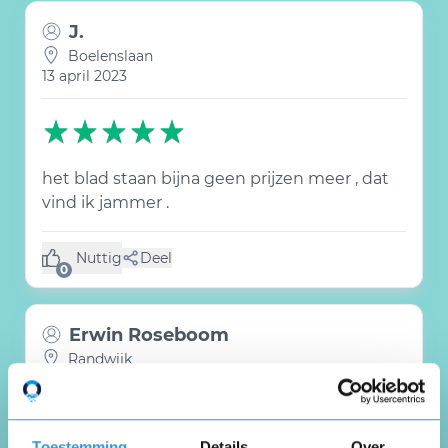
J.
Boelenslaan
13 april 2023
het blad staan bijna geen prijzen meer , dat
vind ik jammer .
Nuttig
Deel
(0 like)
0
Erwin Roseboom
Randwijk
2 januari 2023
Toestemming
Details
Over