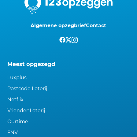
Algemene opzegbrief
Contact
Meest opgezegd
Luxplus
Postcode Loterij
Netflix
VriendenLoterij
Ourtime
FNV