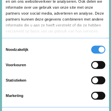
Auto&motortechniek
en om ons websiteverkeer te analyseren. Ook delen we
informatie over uw gebruik van onze site met onze
partners voor social media, adverteren en analyse. Deze
partners kunnen deze gegevens combineren met andere
Schrijf een review
informatie die u aan ze heeft verstrekt of die ze hebben
verzameld op basis van uw gebruik van hun services.
Opnieuw
Beoordeel je ervaring *
Toestemmingsselectie
Noodzakelijk
Voorkeuren
Vul je naam in om een handtekening te maken op
basis van je naam
Opslaan
Annuleren
Statistieken
Marketing