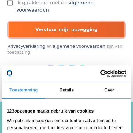
Ik ga akkoord met de
algemene
voorwaarden
Verstuur mijn opzegging
Privacyverklaring
en
algemene voorwaarden
zijn van
toepassing.
Download hier gratis je
opzegbrief
Toestemming
Details
Over
123opzeggen maakt gebruik van cookies
We gebruiken cookies om content en advertenties te
Schrijf een review over
personaliseren, om functies voor social media te bieden