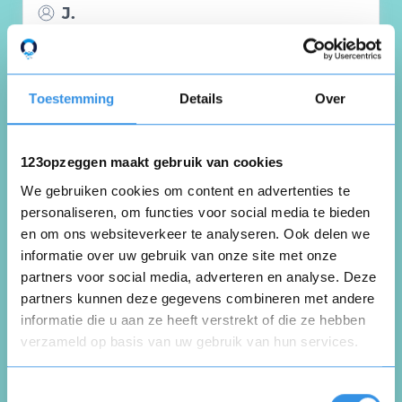
J.
Kerkrade
21 januari 2026
Toestemming
Details
Over
Geen interesse meer in computer idee graag
123opzeggen maakt gebruik van cookies
abonnement beëindigen
We gebruiken cookies om content en advertenties te
personaliseren, om functies voor social media te bieden
Nuttig
Deel
(0 like)
0
en om ons websiteverkeer te analyseren. Ook delen we
informatie over uw gebruik van onze site met onze
partners voor social media, adverteren en analyse. Deze
gert drenth
partners kunnen deze gegevens combineren met andere
Zuidlaren
informatie die u aan ze heeft verstrekt of die ze hebben
25 november 2025
verzameld op basis van uw gebruik van hun services.
Opnieuw
Toestemmingsselectie