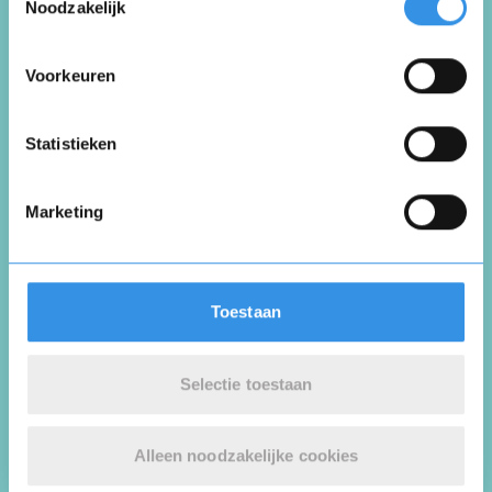
Noodzakelijk
prima blad maar mijn leeftijd houdt
teruglopende interesse in,
Voorkeuren
Vul je naam in om een handtekening te maken op
Nuttig
Deel
basis van je naam
(0 like)
0
Opslaan
Annuleren
Statistieken
Arie van den Ham
Marketing
Waalwijk
30 oktober 2025
Toestaan
Helaas kom ik er niet meer aan toe om het
blad te lezen.
Selectie toestaan
Heb zeker goede ideen opgedaan it het blad.
Alleen noodzakelijke cookies
Nuttig
Deel
(0 like)
0