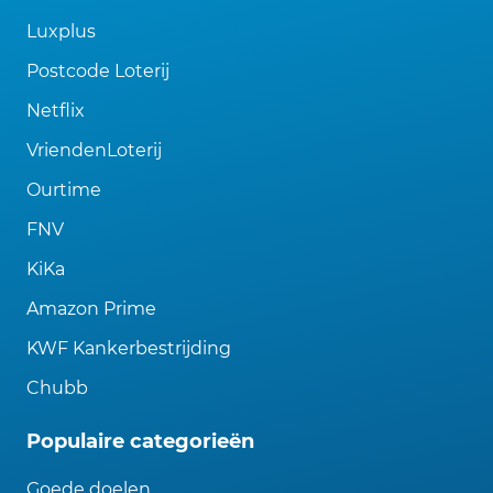
Luxplus
Postcode Loterij
Netflix
VriendenLoterij
Ourtime
FNV
KiKa
Amazon Prime
KWF Kankerbestrijding
Chubb
Populaire categorieën
Goede doelen