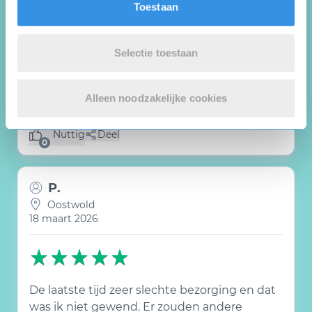
Toestaan
Vlagtwedde
26 maart 2026
Selectie toestaan
Altijd met plezier gelezen
Alleen noodzakelijke cookies
Nuttig
Deel
(0 like)
0
P.
Oostwold
18 maart 2026
De laatste tijd zeer slechte bezorging en dat
was ik niet gewend. Er zouden andere