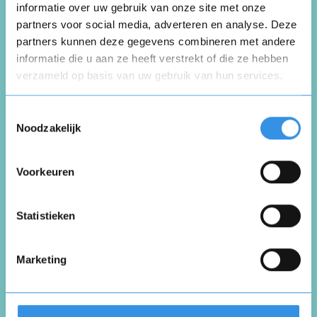
informatie over uw gebruik van onze site met onze
Digitaal
partners voor social media, adverteren en analyse. Deze
partners kunnen deze gegevens combineren met andere
Nuttig
Deel
informatie die u aan ze heeft verstrekt of die ze hebben
(0 like)
0
verzameld op basis van uw gebruik van hun services.
Opnieuw
Carla Dijkman
Toestemmingsselectie
Noodzakelijk
Sappemeer
31 maart 2026
Voorkeuren
Vul je naam in om een handtekening te maken op
basis van je naam
Opslaan
Annuleren
Statistieken
Lees de krant niet
Nuttig
Deel
Marketing
(0 like)
0
roelof kuper