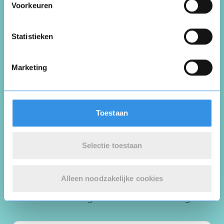
Voorkeuren
Vul je naam in om een handtekening te maken op
basis van je naam
Opslaan
Annuleren
Statistieken
Marketing
Plaats review
Toestaan
* = verplichte velden
Selectie toestaan
Reviews
Alleen noodzakelijke cookies
Wat 1 klant zegt over De Terschellinger