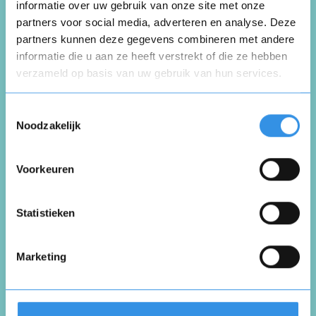
informatie over uw gebruik van onze site met onze
partners voor social media, adverteren en analyse. Deze
partners kunnen deze gegevens combineren met andere
Schrijf een review
informatie die u aan ze heeft verstrekt of die ze hebben
verzameld op basis van uw gebruik van hun services.
Opnieuw
Beoordeel je ervaring *
Toestemmingsselectie
Noodzakelijk
Voorkeuren
Vul je naam in om een handtekening te maken op
basis van je naam
Opslaan
Annuleren
Statistieken
Marketing