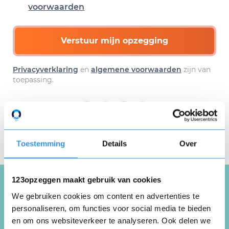
voorwaarden
Verstuur mijn opzegging
Privacyverklaring
en
algemene voorwaarden
zijn van
toepassing.
Download hier gratis je
opzegbrief
Toestemming
Details
Over
123opzeggen maakt gebruik van cookies
We gebruiken cookies om content en advertenties te
Schrijf een review over De
personaliseren, om functies voor social media te bieden
Vallei
en om ons websiteverkeer te analyseren. Ook delen we