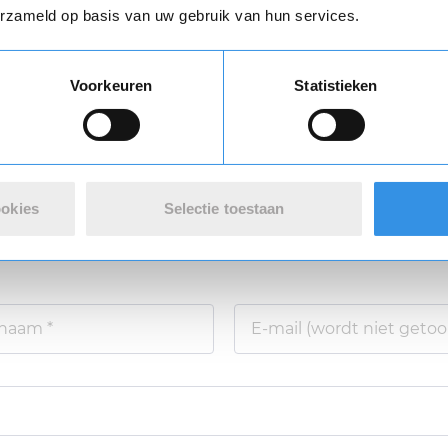
erzameld op basis van uw gebruik van hun services.
Vul je naam in om een handtekening te maken op basis van je naam
Voorkeuren
Statistieken
Opslaan
Annuleren
n review over Meiden Magazine
varing *
ookies
Selectie toestaan