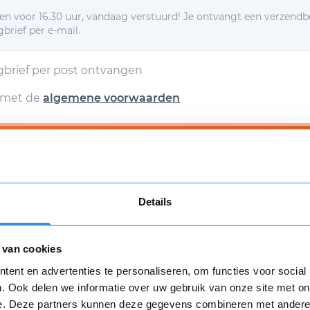
n voor 16.30 uur, vandaag verstuurd! Je ontvangt een verzendb
brief per e-mail.
egbrief per post ontvangen
d met de
algemene voorwaarden
Verstuur mijn opzegging (€ 9,95)
g verstuur dan ga ik akkoord met een eenmalige afschrijving va
n
algemene voorwaarden
zijn van toepassing.
Details
Download
 van cookies
Opnieuw
ent en advertenties te personaliseren, om functies voor social
. Ook delen we informatie over uw gebruik van onze site met on
e. Deze partners kunnen deze gegevens combineren met andere i