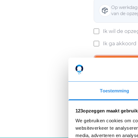
Op werkdage
van de opzeg
Ik wil de opz
Ik ga akkoor
Als ik mijn opzeggin
Privacyverklaring
e
Toestemming
123opzeggen maakt gebruik
We gebruiken cookies om cont
websiteverkeer te analyseren
media, adverteren en analys