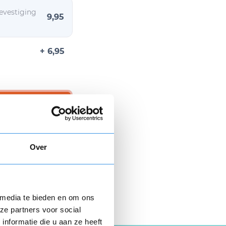
evestiging
9,95
+ 6,95
n € 9,95.
Over
 hier gratis je
opzegbrief
 media te bieden en om ons
ze partners voor social
nformatie die u aan ze heeft