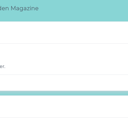
iden Magazine
er.