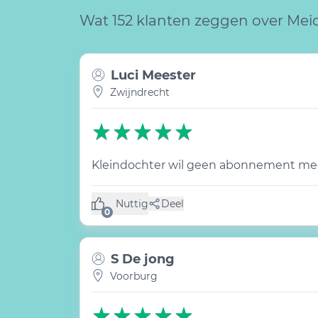
Wat 152 klanten zeggen over Me
Luci Meester
Zwijndrecht
Kleindochter wil geen abonnement me
Nuttig
Deel
(0 like)
0
S De jong
Voorburg