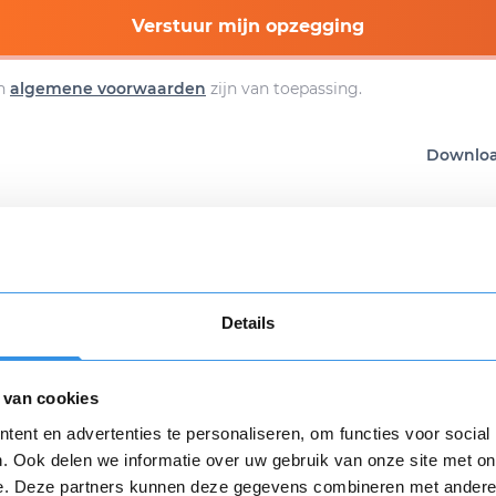
Verstuur mijn opzegging
n
algemene voorwaarden
zijn van toepassing.
Download
Details
 review over Meridian Travel
 van cookies
Opnieuw
ent en advertenties te personaliseren, om functies voor social
. Ook delen we informatie over uw gebruik van onze site met on
e. Deze partners kunnen deze gegevens combineren met andere i
varing *