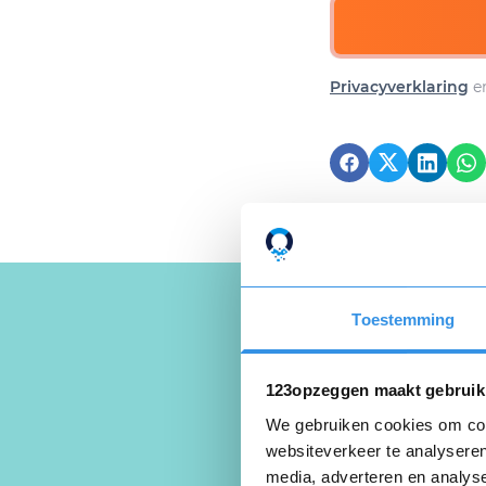
Privacyverklaring
e
Toestemming
Schrijf een
123opzeggen maakt gebruik
We gebruiken cookies om cont
websiteverkeer te analyseren
media, adverteren en analys
Beoordeel je er