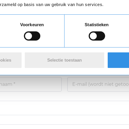
erzameld op basis van uw gebruik van hun services.
 review over Noorderland
Vul je naam in om een handtekening te maken op basis van je naam
Voorkeuren
Statistieken
Opslaan
Annuleren
varing *
ookies
Selectie toestaan