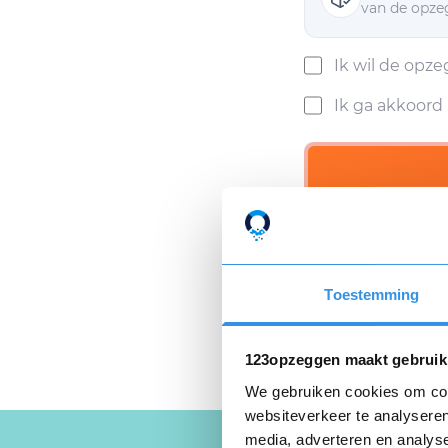
van de opzeg
Ik wil de opz
Ik ga akkoor
Als ik mijn opzeggin
Privacyverklaring
e
Toestemming
123opzeggen maakt gebruik
We gebruiken cookies om cont
websiteverkeer te analyseren
media, adverteren en analys