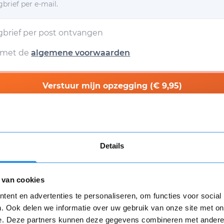
brief per e-mail.
egbrief per post ontvangen
d met de
algemene voorwaarden
Verstuur mijn opzegging (€ 9,95)
g verstuur dan ga ik akkoord met een eenmalige afschrijving va
n
algemene voorwaarden
zijn van toepassing.
Details
Download
 van cookies
Opnieuw
ent en advertenties te personaliseren, om functies voor social
. Ook delen we informatie over uw gebruik van onze site met on
e. Deze partners kunnen deze gegevens combineren met andere i