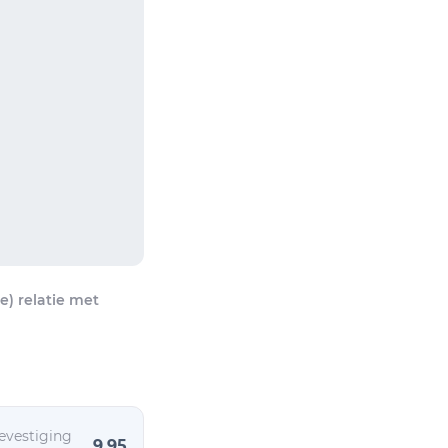
) relatie met
evestiging
9,95