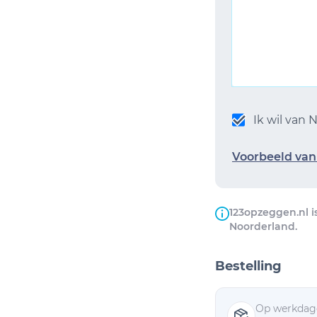
Ik wil van
Voorbeeld van 
123opzeggen.nl i
Noorderland.
Bestelling
Op werkdage