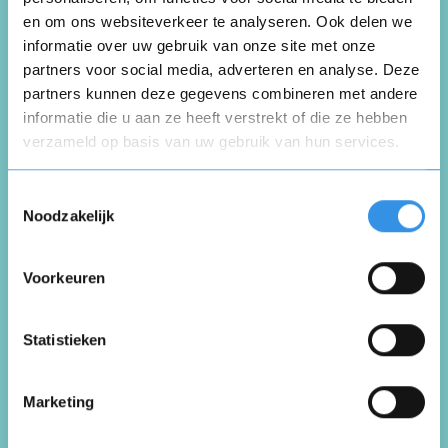
Schrijf een review over
en om ons websiteverkeer te analyseren. Ook delen we
Palastra sportverzorging
informatie over uw gebruik van onze site met onze
partners voor social media, adverteren en analyse. Deze
partners kunnen deze gegevens combineren met andere
Schrijf een review
informatie die u aan ze heeft verstrekt of die ze hebben
verzameld op basis van uw gebruik van hun services.
Opnieuw
Beoordeel je ervaring *
Toestemmingsselectie
Noodzakelijk
Voorkeuren
Vul je naam in om een handtekening te maken op
basis van je naam
Opslaan
Annuleren
Statistieken
Marketing