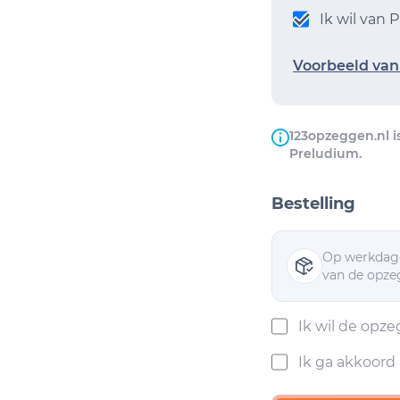
Ik wil van
Voorbeeld van 
123opzeggen.nl i
Preludium.
Bestelling
Op werkdage
van de opzeg
Ik wil de opz
Ik ga akkoor