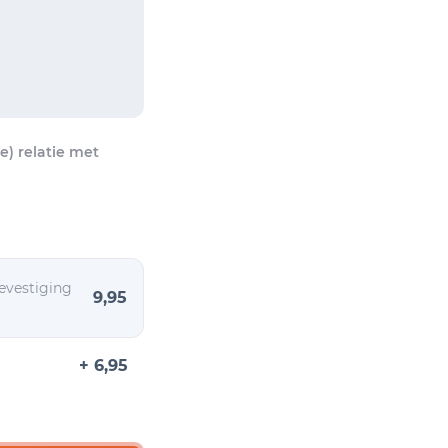
) relatie met
evestiging
9,95
+ 6,95