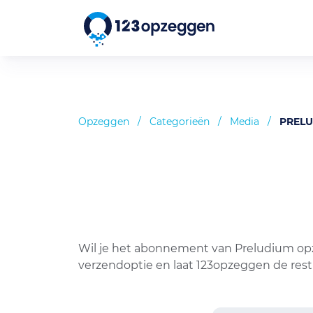
Opzeggen
/
Categorieën
/
Media
/
PREL
Wil je het abonnement van Preludium opz
verzendoptie en laat 123opzeggen de res