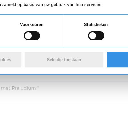
varing *
erzameld op basis van uw gebruik van hun services.
Vul je naam in om een handtekening te maken op basis van je naam
Voorkeuren
Statistieken
Opslaan
Annuleren
ookies
Selectie toestaan