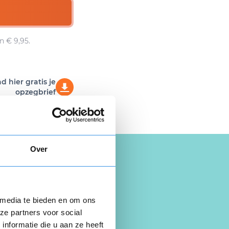
n € 9,95.
 hier gratis je
opzegbrief
Over
 media te bieden en om ons
ze partners voor social
nformatie die u aan ze heeft