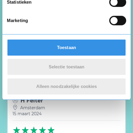
Statistieken
Maria zijwiecki
Marketing
Rotterdam
3 april 2024
Toestaan
Goedemiddag ik wil geen abonnement
Selectie toestaan
Nuttig
Deel
(0 like)
0
Alleen noodzakelijke cookies
H Felter
Amsterdam
15 maart 2024