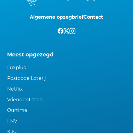
Algemene opzegbrief
Contact
Meest opgezegd
Luxplus
Postcode Loterij
Netflix
VriendenLoterij
Ourtime
FNV
KiKa