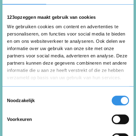
123opzeggen maakt gebruik van cookies
Nooit mee akkoord gegaan maar wel voor
We gebruiken cookies om content en advertenties te
moeten betalen
personaliseren, om functies voor social media te bieden
en om ons websiteverkeer te analyseren. Ook delen we
Nuttig
Deel
(0 like)
informatie over uw gebruik van onze site met onze
0
partners voor social media, adverteren en analyse. Deze
partners kunnen deze gegevens combineren met andere
J.
informatie die u aan ze heeft verstrekt of die ze hebben
Voorhout
verzameld op basis van uw gebruik van hun services.
9 april 2024
Opnieuw
Toestemmingsselectie
Noodzakelijk
Deze boekjes kan ik niets mee
Voorkeuren
Vul je naam in om een handtekening te maken op
basis van je naam
Nuttig
Deel
(0 like)
0
Opslaan
Annuleren