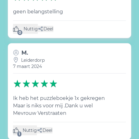
geen belangstelling
Nuttig
Deel
(0 like)
0
M.
Leiderdorp
7 maart 2024
Ik heb het puzzleboekje 1x gekregen
Maar is niks voor mij .Dank u wel
Mevrouw Verstraaten
Nuttig
Deel
(1 like)
1