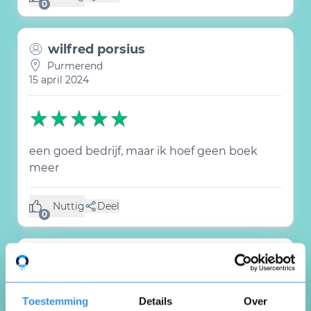
(0 like)
0
wilfred porsius
Purmerend
15 april 2024
een goed bedrijf, maar ik hoef geen boek
meer
Nuttig
Deel
(0 like)
0
Victor van laeken
Beveren
12 april 2024
Toestemming
Details
Over