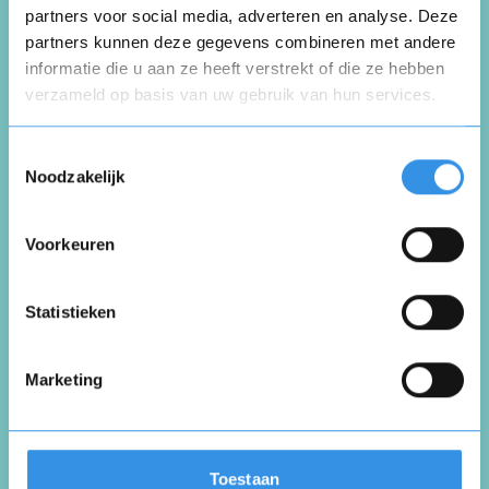
partners voor social media, adverteren en analyse. Deze
partners kunnen deze gegevens combineren met andere
Graag wil ik ons abonnement op Running.nl
informatie die u aan ze heeft verstrekt of die ze hebben
z.s.m. beëindigen.
verzameld op basis van uw gebruik van hun services.
Opnieuw
Vriendelijke groet,
Wendy Born
Toestemmingsselectie
Noodzakelijk
Nuttig
Deel
(0 like)
0
Voorkeuren
Vul je naam in om een handtekening te maken op
basis van je naam
D.
Opslaan
Annuleren
Statistieken
Ooltgensplaat
9 november 2022
Marketing
Ik vindt de onderwerpen niet meer
interessant hierbij wil ik mijn abonnement
Toestaan