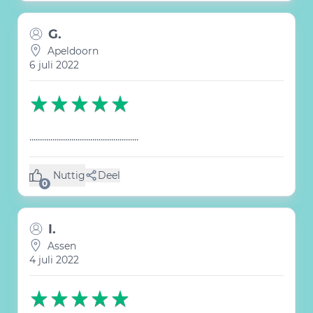
G.
Apeldoorn
6 juli 2022
....................................................
Nuttig
Deel
(0 like)
0
I.
Assen
4 juli 2022