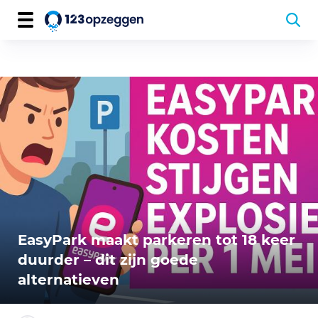
EasyPark maakt parkeren tot 18 keer
duurder – dit zijn goede
alternatieven