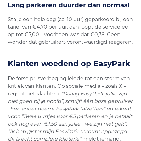
Lang parkeren duurder dan normaal
Sta je een hele dag (ca. 10 uur) geparkeerd bij een
tarief van €4,70 per uur, dan loopt de servicefee
op tot €7,00 – voorheen was dat €0,39​. Geen
wonder dat gebruikers verontwaardigd reageren.
Klanten woedend op EasyPark
De forse prijsverhoging leidde tot een storm van
kritiek van klanten. Op sociale media – zoals X –
regent het klachten.
“Daaag EasyPark, jullie zijn
niet goed bij je hoofd”, schrijft één boze gebruiker​
. Een ander noemt EasyPark “afzetters” en rekent
voor: “Twee uurtjes voor €5 parkeren en je betaalt
ook nog even €1,50 aan jullie… we zijn niet gek”​.
“Ik heb gister mijn EasyPark account opgezegd,
dit is echt complete idioterie”,
meldt iemand​.