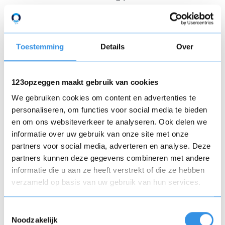
woordvoerder laat weten begrip te hebben voor
de ophef, maar zegt dat EasyPark een balans
zoekt tussen betaalbaarheid en de waarde van
de geboden dienst​.
Toestemming
Details
Over
Pushen naar duurder abonnement
123opzeggen maakt gebruik van cookies
We gebruiken cookies om content en advertenties te
Critici vinden deze uitleg weinig overtuigend. Dat
personaliseren, om functies voor social media te bieden
de servicefee “nooit hoger is dan €7” wordt door
en om ons websiteverkeer te analyseren. Ook delen we
EasyPark gebracht alsof het positief is, terwijl €7
informatie over uw gebruik van onze site met onze
per dag aan extra kosten juist erg hoog is​. Ook
partners voor social media, adverteren en analyse. Deze
vermoeden veel klanten dat EasyPark gebruikers
partners kunnen deze gegevens combineren met andere
wil pushen naar het duurdere abonnement
informatie die u aan ze heeft verstrekt of die ze hebben
(EasyPark Go) van €4,99 per maand – daarvoor
verzameld op basis van uw gebruik van hun services.
gelden de nieuwe kosten namelijk niet. De
indruk ontstaat dat het bedrijf vooral zijn winst
wil maximaliseren ten koste van de incidentele
Toestemmingsselectie
Noodzakelijk
parkeerder.