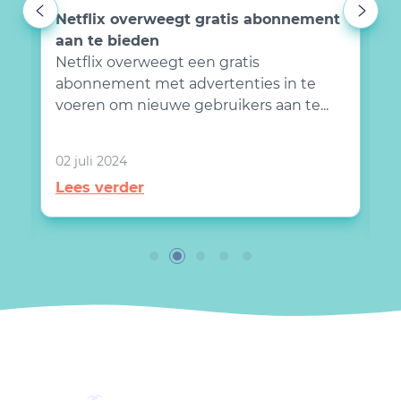
D
Netflix overweegt gratis abonnement
D
aan te bieden
V
Netflix overweegt een gratis
v
abonnement met advertenties in te
a
voeren om nieuwe gebruikers aan te...
e.
02 juli 2024
1
Lees verder
L