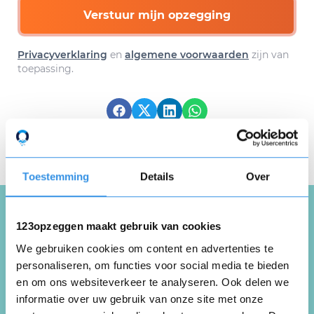
Verstuur mijn opzegging
Privacyverklaring
en
algemene voorwaarden
zijn van
toepassing.
Download hier gratis je
opzegbrief
Toestemming
Details
Over
123opzeggen maakt gebruik van cookies
Schrijf een review over
We gebruiken cookies om content en advertenties te
100% Fitness Rijssen
personaliseren, om functies voor social media te bieden
en om ons websiteverkeer te analyseren. Ook delen we
informatie over uw gebruik van onze site met onze