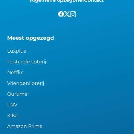
Algemene opzegbrief
Contact
Meest opgezegd
Luxplus
Postcode Loterij
Netflix
VriendenLoterij
Ourtime
FNV
KiKa
Amazon Prime