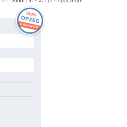
hap eenvoudig in 3 stappen opgezegd!