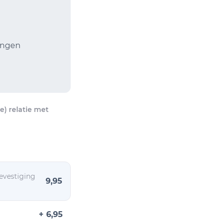
vangen
) relatie met
evestiging
9,95
+ 6,95