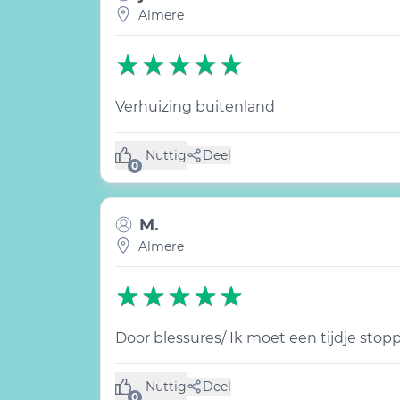
Almere
Verhuizing buitenland
Nuttig
Deel
(0 like)
0
M.
Almere
Door blessures/ Ik moet een tijdje stopp
Nuttig
Deel
(0 like)
0