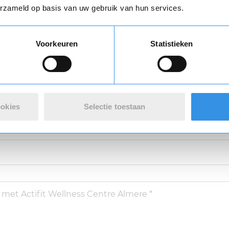
erzameld op basis van uw gebruik van hun services.
Vul je naam in om een handtekening te maken op basis van je naam
varing *
Voorkeuren
Statistieken
Opslaan
Annuleren
ookies
Selectie toestaan