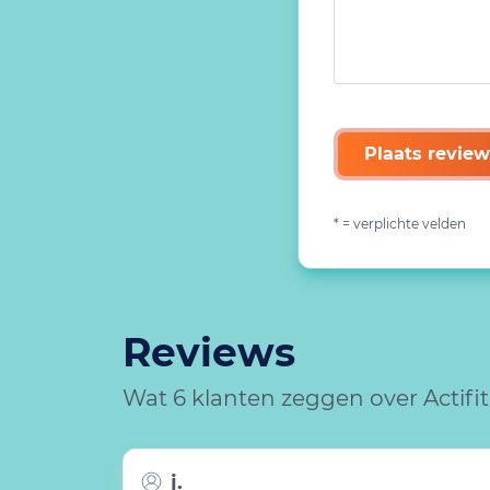
Plaats review
* = verplichte velden
Reviews
Wat 6 klanten zeggen over Actifi
j.