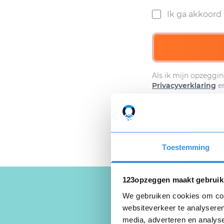
Ik ga akkoor
Als ik mijn opzeggin
Privacyverklaring
e
Toestemming
123opzeggen maakt gebruik
We gebruiken cookies om cont
websiteverkeer te analyseren
media, adverteren en analys
Schrijf een