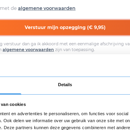
d met de
algemene voorwaarden
Verstuur mijn opzegging (€ 9,95)
g verstuur dan ga ik akkoord met een eenmalige afschrijving va
n
algemene voorwaarden
zijn van toepassing.
Download
Details
 van cookies
Opnieuw
ent en advertenties te personaliseren, om functies voor social
. Ook delen we informatie over uw gebruik van onze site met on
e. Deze partners kunnen deze gegevens combineren met andere i
 review over Actifit Wellness Centre