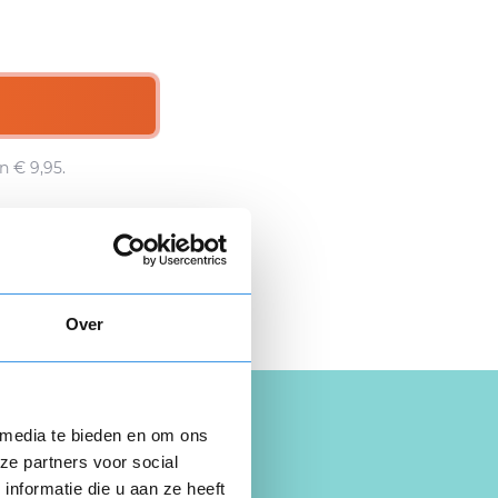
n € 9,95.
 hier gratis je
opzegbrief
Over
 media te bieden en om ons
ze partners voor social
nformatie die u aan ze heeft
 Almere