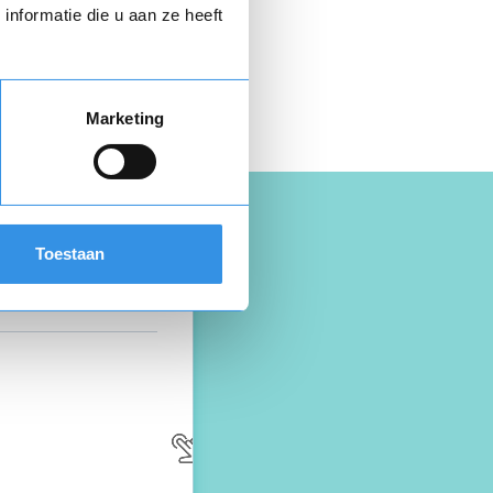
nformatie die u aan ze heeft
 hier gratis je
opzegbrief
Marketing
Toestaan
outen