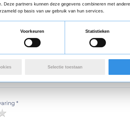
e. Deze partners kunnen deze gegevens combineren met andere i
erzameld op basis van uw gebruik van hun services.
Download
Vul je naam in om een handtekening te maken op basis van je naam
Voorkeuren
Statistieken
Opslaan
Annuleren
ookies
Selectie toestaan
n review over Action Kenpo Karate H
varing *