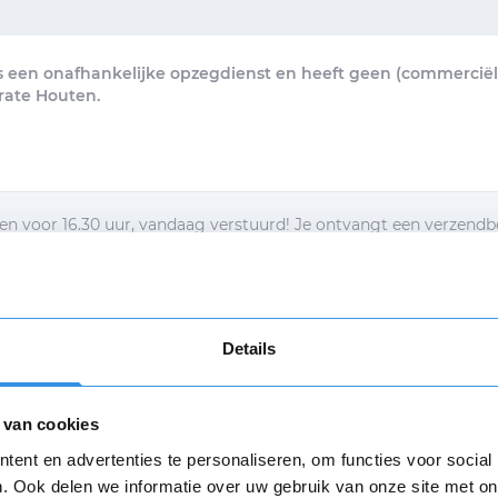
s een onafhankelijke opzegdienst en heeft geen (commerciële
rate Houten.
n voor 16.30 uur, vandaag verstuurd! Je ontvangt een verzendb
brief per e-mail.
egbrief per post ontvangen
Details
d met de
algemene voorwaarden
 van cookies
Verstuur mijn opzegging
Opnieuw
ent en advertenties te personaliseren, om functies voor social
. Ook delen we informatie over uw gebruik van onze site met on
n
algemene voorwaarden
zijn van toepassing.