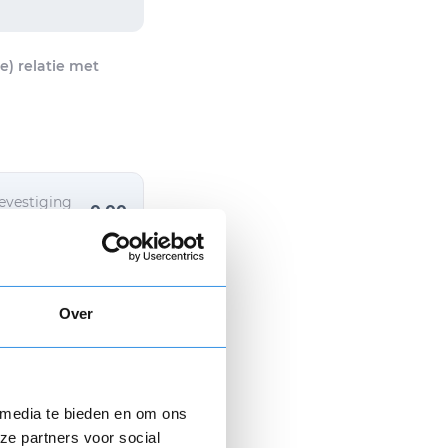
) relatie met
evestiging
0,00
+ 6,95
Over
 media te bieden en om ons
ze partners voor social