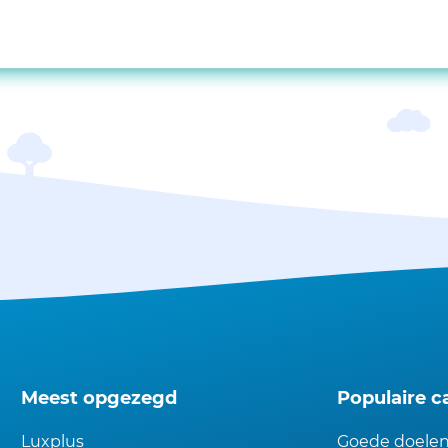
Meest opgezegd
Populaire c
Luxplus
Goede doele