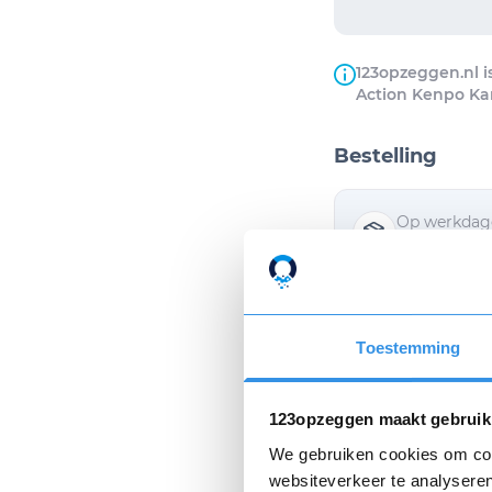
123opzeggen.nl i
Action Kenpo Ka
Bestelling
Op werkdage
van de opzeg
Ik wil de opz
Toestemming
Ik ga akkoor
123opzeggen maakt gebruik
We gebruiken cookies om cont
websiteverkeer te analyseren
Privacyverklaring
e