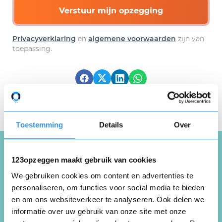
Verstuur mijn opzegging
Privacyverklaring
en
algemene voorwaarden
zijn van
toepassing.
Download hier gratis je
opzegbrief
Toestemming
Details
Over
123opzeggen maakt gebruik van cookies
Schrijf een review over
We gebruiken cookies om content en advertenties te
Akademia
personaliseren, om functies voor social media te bieden
en om ons websiteverkeer te analyseren. Ook delen we
informatie over uw gebruik van onze site met onze