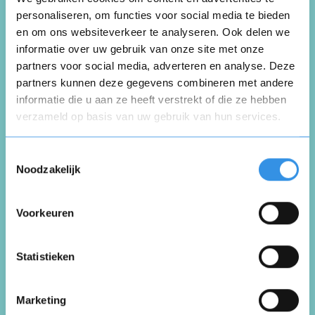
personaliseren, om functies voor social media te bieden
en om ons websiteverkeer te analyseren. Ook delen we
Mevr is verhuisd
informatie over uw gebruik van onze site met onze
partners voor social media, adverteren en analyse. Deze
Nuttig
Deel
(0 like)
partners kunnen deze gegevens combineren met andere
0
informatie die u aan ze heeft verstrekt of die ze hebben
verzameld op basis van uw gebruik van hun services.
Adri Voerman
Opnieuw
Nijensleek
Toestemmingsselectie
6 januari 2026
Noodzakelijk
Voorkeuren
Vul je naam in om een handtekening te maken op
Knop kwijt, nieuwe kost €. 188,00, is teveel
basis van je naam
Opslaan
Annuleren
Statistieken
Nuttig
Deel
(0 like)
0
Marketing