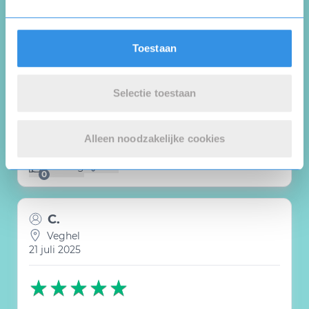
Hans Koopman
Putten
11 december 2025
Toestaan
Selectie toestaan
Nu ben ik in een revalidatie centrum en
volgende week naar een woon/zorg centrum
Alleen noodzakelijke cookies
Nuttig
Deel
(0 like)
0
C.
Veghel
21 juli 2025