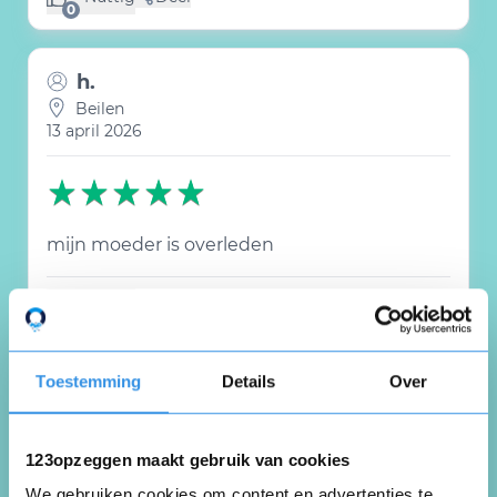
(0 like)
0
h.
Beilen
13 april 2026
mijn moeder is overleden
Nuttig
Deel
(0 like)
0
Toestemming
Details
Over
G Bultena-Dekker
Assen
23 maart 2026
123opzeggen maakt gebruik van cookies
We gebruiken cookies om content en advertenties te