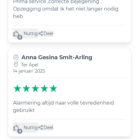
Prima service ,correcte bejegening .
Opzegging omdat ik het niet langer nodig
heb
Nuttig
Deel
(0 like)
0
Anna Gesina Smit-Arling
Ter Apel
14 januari 2025
Alarmering altijd naar volle tevredenheid
gebruikt
Nuttig
Deel
(0 like)
0