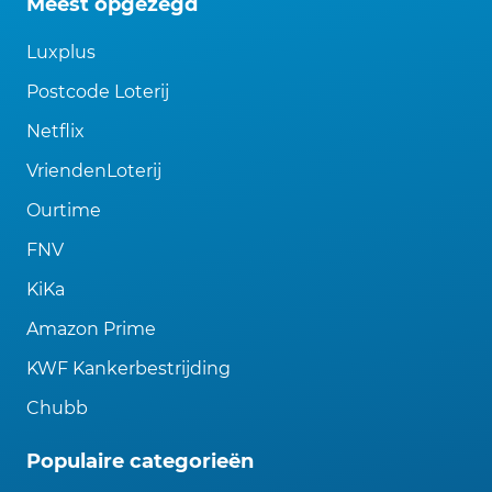
Meest opgezegd
Luxplus
Postcode Loterij
Netflix
VriendenLoterij
Ourtime
FNV
KiKa
Amazon Prime
KWF Kankerbestrijding
Chubb
Populaire categorieën