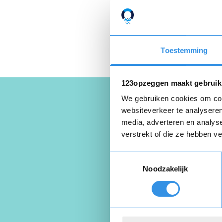
Toestemming
123opzeggen maakt gebruik
We gebruiken cookies om cont
websiteverkeer te analyseren
media, adverteren en analys
Schrijf een
verstrekt of die ze hebben v
Toestemmingsselectie
Noodzakelijk
Beoordeel je er