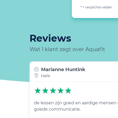
* = verplichte velden
Reviews
Wat 1 klant zegt over Aquafit
Marianne Huntink
Halle
de lessen zijn goed en aardige mensen 
goede communicatie.