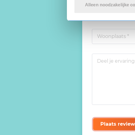
Alleen noodzakelijke c
Plaats review