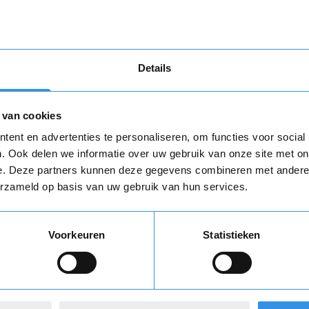
Download
Details
 van cookies
Opnieuw
ent en advertenties te personaliseren, om functies voor social
. Ook delen we informatie over uw gebruik van onze site met on
e. Deze partners kunnen deze gegevens combineren met andere i
 review over Aquafit
erzameld op basis van uw gebruik van hun services.
Vul je naam in om een handtekening te maken op basis van je naam
Voorkeuren
Statistieken
varing *
Opslaan
Annuleren