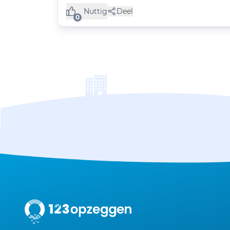
Nuttig
Deel
(0 like)
0