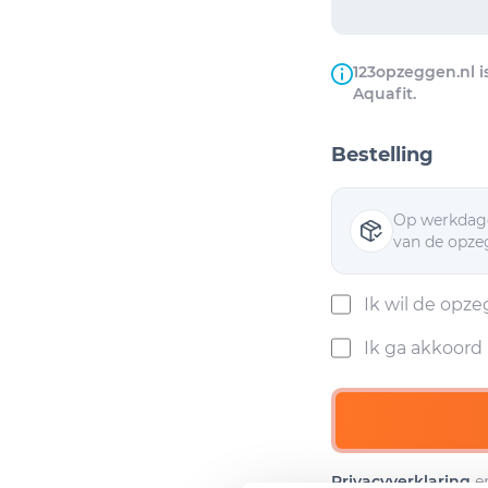
123opzeggen.nl i
Aquafit.
Bestelling
Op werkdage
van de opzeg
Ik wil de opz
Ik ga akkoor
Privacyverklaring
e