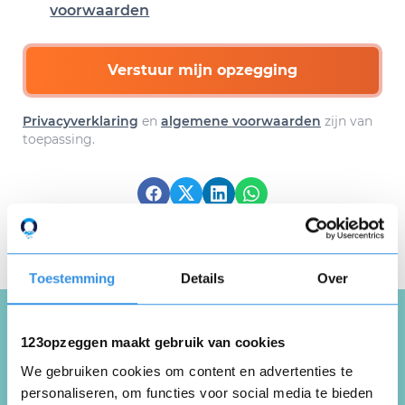
voorwaarden
Verstuur mijn opzegging
Privacyverklaring
en
algemene voorwaarden
zijn van
toepassing.
Download hier gratis je
opzegbrief
Toestemming
Details
Over
123opzeggen maakt gebruik van cookies
Schrijf een review over
We gebruiken cookies om content en advertenties te
Boardsportvereniging Spin
personaliseren, om functies voor social media te bieden