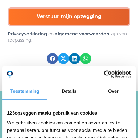
Verstuur mijn opzegging
Privacyverklaring
en
algemene voorwaarden
zijn van
toepassing.
Download hier gratis je
opzegbrief
Toestemming
Details
Over
123opzeggen maakt gebruik van cookies
Schrijf een review over
We gebruiken cookies om content en advertenties te
Bobby’s Fitnesscentrum
personaliseren, om functies voor social media te bieden
Gym
en om ons websiteverkeer te analyseren. Ook delen we