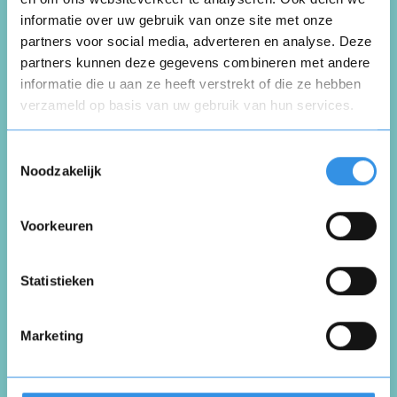
informatie over uw gebruik van onze site met onze
partners voor social media, adverteren en analyse. Deze
Schrijf een review
partners kunnen deze gegevens combineren met andere
informatie die u aan ze heeft verstrekt of die ze hebben
verzameld op basis van uw gebruik van hun services.
Beoordeel je ervaring *
Opnieuw
Toestemmingsselectie
Noodzakelijk
Voorkeuren
Vul je naam in om een handtekening te maken op
basis van je naam
Opslaan
Annuleren
Statistieken
Marketing