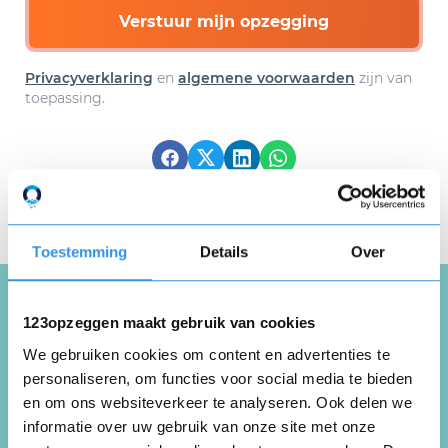
Verstuur mijn opzegging
Privacyverklaring
en
algemene voorwaarden
zijn van
toepassing.
Download hier gratis je
opzegbrief
Toestemming
Details
Over
123opzeggen maakt gebruik van cookies
Schrijf een review over
We gebruiken cookies om content en advertenties te
Body Active
personaliseren, om functies voor social media te bieden
en om ons websiteverkeer te analyseren. Ook delen we
informatie over uw gebruik van onze site met onze