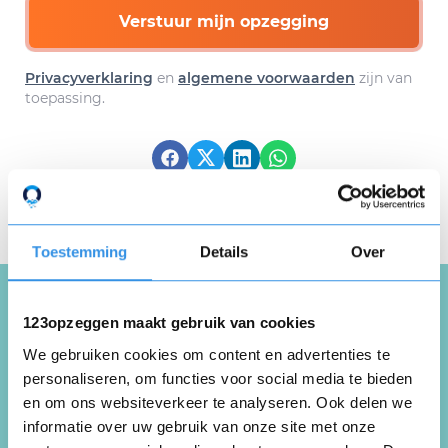
Verstuur mijn opzegging
Privacyverklaring
en
algemene voorwaarden
zijn van
toepassing.
Download hier gratis je
opzegbrief
Toestemming
Details
Over
123opzeggen maakt gebruik van cookies
Schrijf een review over
We gebruiken cookies om content en advertenties te
Boxinggym Holzken
personaliseren, om functies voor social media te bieden
en om ons websiteverkeer te analyseren. Ook delen we
informatie over uw gebruik van onze site met onze