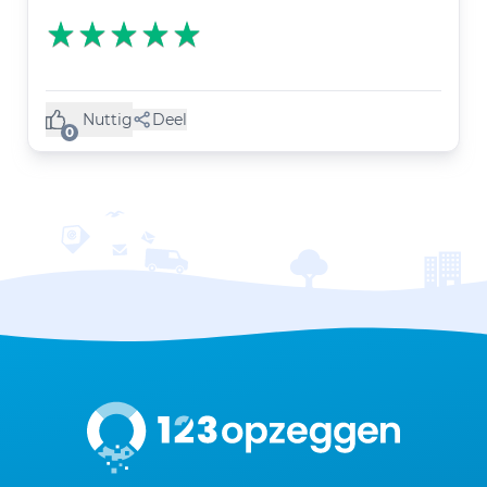
Nuttig
Deel
(0 like)
0