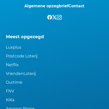
Algemene opzegbrief
Contact
Meest opgezegd
Luxplus
Postcode Loterij
Netflix
VriendenLoterij
Ourtime
FNV
KiKa
Amazon Prime