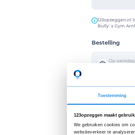
123opzeggen.nl i
Bully`s Gym Arn
Bestelling
Op werkdage
van de opzeg
Ik wil de opz
Toestemming
Ik ga akkoor
123opzeggen maakt gebruik
We gebruiken cookies om cont
websiteverkeer te analyseren
Privacyverklaring
e