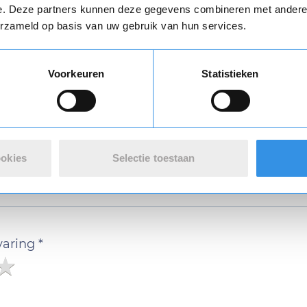
e. Deze partners kunnen deze gegevens combineren met andere i
erzameld op basis van uw gebruik van hun services.
Download
Vul je naam in om een handtekening te maken op basis van je naam
Voorkeuren
Statistieken
Opslaan
Annuleren
ookies
Selectie toestaan
n review over Bully`s Gym Arnhem
varing *