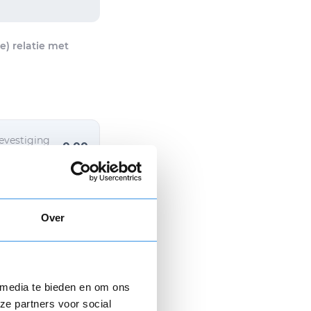
) relatie met
evestiging
0,00
+ 6,95
Over
 media te bieden en om ons
ze partners voor social