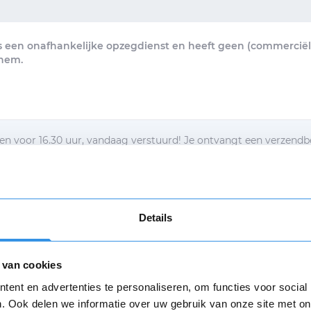
s een onafhankelijke opzegdienst en heeft geen (commerciële
hem.
n voor 16.30 uur, vandaag verstuurd! Je ontvangt een verzendb
brief per e-mail.
egbrief per post ontvangen
Details
d met de
algemene voorwaarden
 van cookies
Verstuur mijn opzegging
Opnieuw
ent en advertenties te personaliseren, om functies voor social
. Ook delen we informatie over uw gebruik van onze site met on
n
algemene voorwaarden
zijn van toepassing.