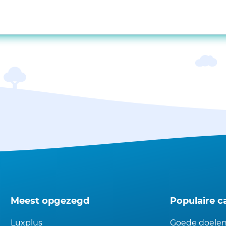
Meest opgezegd
Populaire c
Luxplus
Goede doele