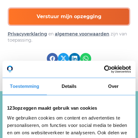
Verstuur mijn opzegging
Privacyverklaring
en
algemene voorwaarden
zijn van
toepassing.
Download hier gratis je
opzegbrief
Toestemming
Details
Over
123opzeggen maakt gebruik van cookies
Schrijf een review over
We gebruiken cookies om content en advertenties te
Chikara Sport en Fitness
personaliseren, om functies voor social media te bieden
en om ons websiteverkeer te analyseren. Ook delen we