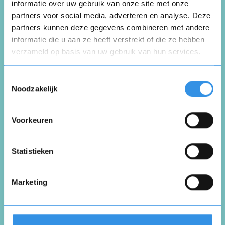
informatie over uw gebruik van onze site met onze
partners voor social media, adverteren en analyse. Deze
Schrijf een review
partners kunnen deze gegevens combineren met andere
informatie die u aan ze heeft verstrekt of die ze hebben
verzameld op basis van uw gebruik van hun services.
Beoordeel je ervaring *
Opnieuw
Toestemmingsselectie
Noodzakelijk
Voorkeuren
Vul je naam in om een handtekening te maken op
basis van je naam
Opslaan
Annuleren
Statistieken
Marketing