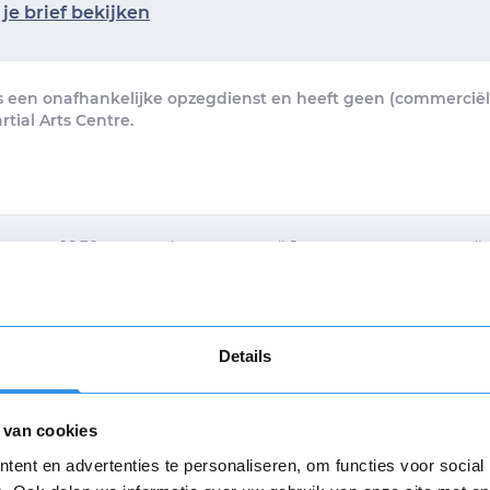
je brief bekijken
s een onafhankelijke opzegdienst en heeft geen (commerciële
tial Arts Centre.
n voor 16.30 uur, vandaag verstuurd! Je ontvangt een verzendb
brief per e-mail.
egbrief per post ontvangen
Details
d met de
algemene voorwaarden
 van cookies
Verstuur mijn opzegging
Opnieuw
ent en advertenties te personaliseren, om functies voor social