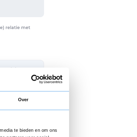
) relatie met
evestiging
0,00
+ 6,95
Over
 media te bieden en om ons