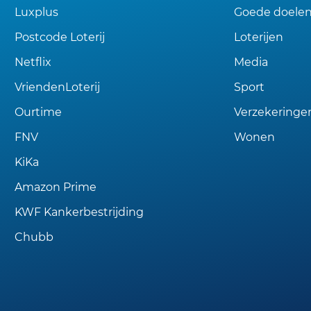
Luxplus
Goede doele
Postcode Loterij
Loterijen
Netflix
Media
VriendenLoterij
Sport
Ourtime
Verzekeringe
FNV
Wonen
KiKa
Amazon Prime
KWF Kankerbestrijding
Chubb