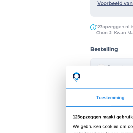
Voorbeeld van 
123opzeggen.nl i
Chön-Ji-Kwan Mar
Bestelling
Op werkdage
van de opzeg
Ik wil de opz
Toestemming
Ik ga akkoor
123opzeggen maakt gebruik
We gebruiken cookies om cont