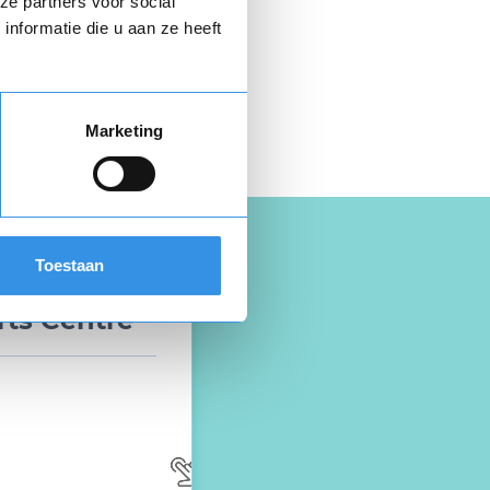
ze partners voor social
nformatie die u aan ze heeft
 hier gratis je
opzegbrief
Marketing
Toestaan
rts Centre