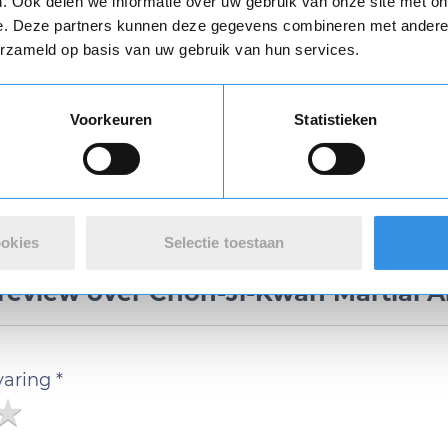
. Ook delen we informatie over uw gebruik van onze site met on
n
algemene voorwaarden
zijn van toepassing.
e. Deze partners kunnen deze gegevens combineren met andere i
erzameld op basis van uw gebruik van hun services.
Download
Vul je naam in om een handtekening te maken op basis van je naam
Voorkeuren
Statistieken
Opslaan
Annuleren
ookies
Selectie toestaan
 review over Chön-Ji-Kwan Martial A
varing *