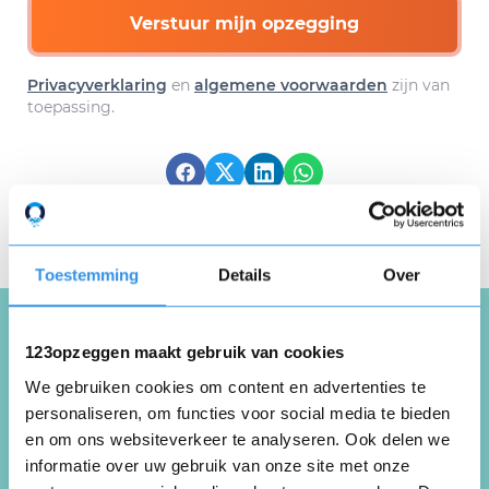
Verstuur mijn opzegging
Privacyverklaring
en
algemene voorwaarden
zijn van
toepassing.
Download hier gratis je
opzegbrief
Toestemming
Details
Over
123opzeggen maakt gebruik van cookies
Schrijf een review over
We gebruiken cookies om content en advertenties te
Compound Gym
personaliseren, om functies voor social media te bieden
en om ons websiteverkeer te analyseren. Ook delen we
informatie over uw gebruik van onze site met onze