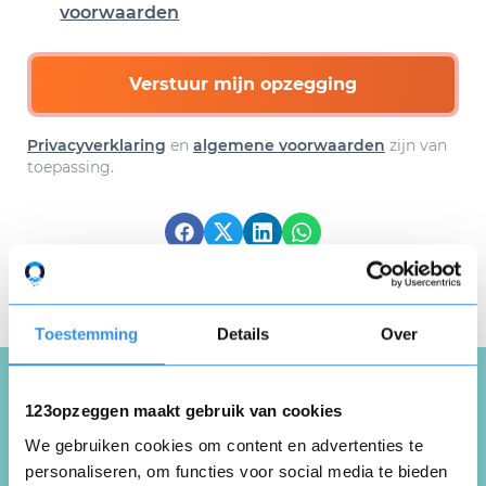
voorwaarden
Verstuur mijn opzegging
Privacyverklaring
en
algemene voorwaarden
zijn van
toepassing.
Download hier gratis je
opzegbrief
Toestemming
Details
Over
123opzeggen maakt gebruik van cookies
Schrijf een review over
We gebruiken cookies om content en advertenties te
Danish Dynamite Tina
personaliseren, om functies voor social media te bieden