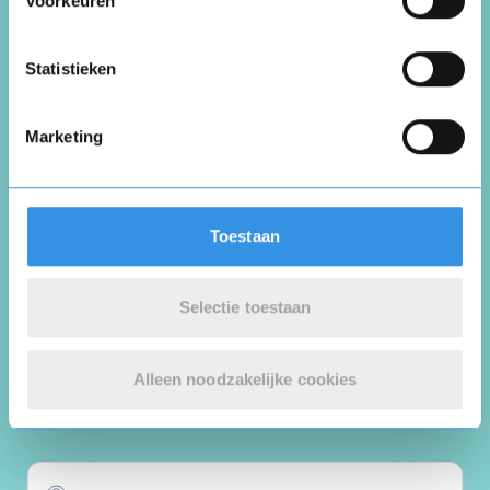
Voorkeuren
Vul je naam in om een handtekening te maken op
basis van je naam
Opslaan
Annuleren
Statistieken
Marketing
Plaats review
Toestaan
* = verplichte velden
Selectie toestaan
Reviews
Alleen noodzakelijke cookies
Wat 1 klant zegt over Dock 46